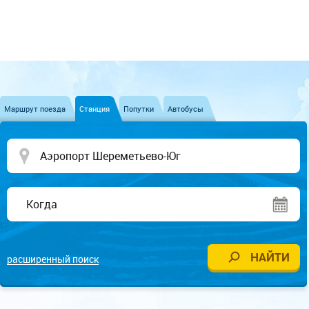
Маршрут поезда
Станция
Попутки
Автобусы
расширенный поиск