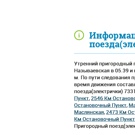
Информац
поезда(эл
Утренний пригородный п
Называевская в 05.39 и 
м. По пути следования 
время движения составля
поезда(электрички) 733
Пункт
,
2546 Км Останов
Остановочный Пункт
,
Ма
Маслянская
,
2473 Км Ос
Км Остановочный Пункт
Пригородный поезд(элек