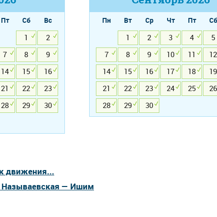
Пт
Сб
Вс
Пн
Вт
Ср
Чт
Пт
С
1
2
1
2
3
4
5
7
8
9
7
8
9
10
11
12
14
15
16
14
15
16
17
18
19
21
22
23
21
22
23
24
25
26
28
29
30
28
29
30
к движения...
а Называевская — Ишим