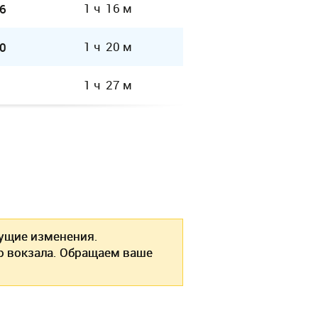
1 ч 16 м
6
1 ч 20 м
0
1 ч 27 м
ущие изменения.
о вокзала. Обращаем ваше