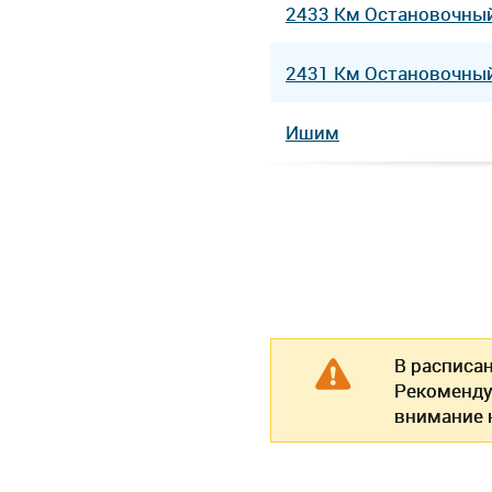
2433 Км Остановочны
2431 Км Остановочны
Ишим
В расписа
Рекоменду
внимание н