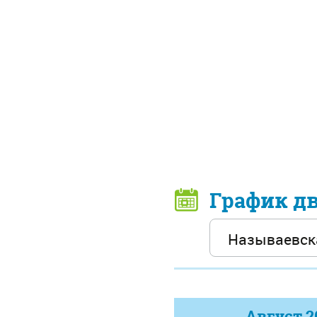
График д
Август
2