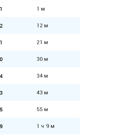
1 м
1
12 м
2
21 м
1
30 м
0
34 м
4
43 м
3
55 м
5
1 ч 9 м
9