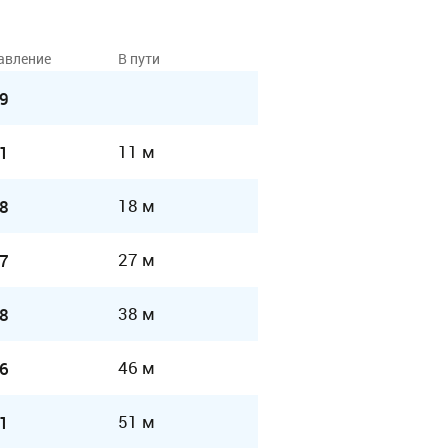
авление
В пути
9
11 м
1
18 м
8
27 м
7
38 м
8
46 м
6
51 м
1