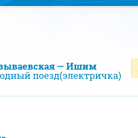
азываевская — Ишим
одный поезд(электричка)