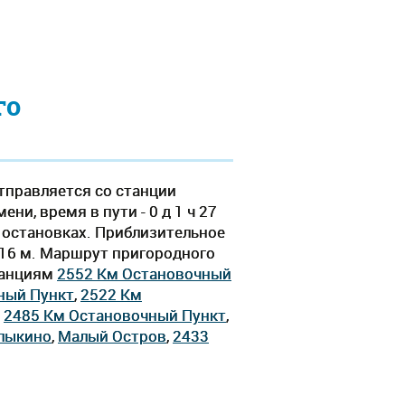
го
тправляется со станции
и, время в пути - 0 д 1 ч 27
 остановках. Приблизительное
ч 16 м. Маршрут пригородного
танциям
2552 Км Остановочный
ный Пункт
,
2522 Км
,
2485 Км Остановочный Пункт
,
лыкино
,
Малый Остров
,
2433