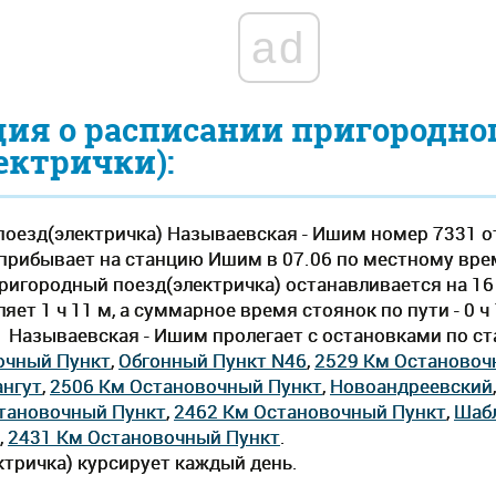
ad
ия о расписании пригородно
ектрички):
оезд(электричка) Называевская - Ишим номер 7331 о
прибывает на станцию Ишим в 07.06 по местному времен
пригородный поезд(электричка) останавливается на 16
ет 1 ч 11 м, а суммарное время стоянок по пути - 0 
1 Называевская - Ишим пролегает c остановками по с
очный Пункт
,
Обгонный Пункт N46
,
2529 Км Остановоч
нгут
,
2506 Км Остановочный Пункт
,
Новоандреевский
тановочный Пункт
,
2462 Км Остановочный Пункт
,
Шаб
,
2431 Км Остановочный Пункт
.
тричка) курсирует каждый день.