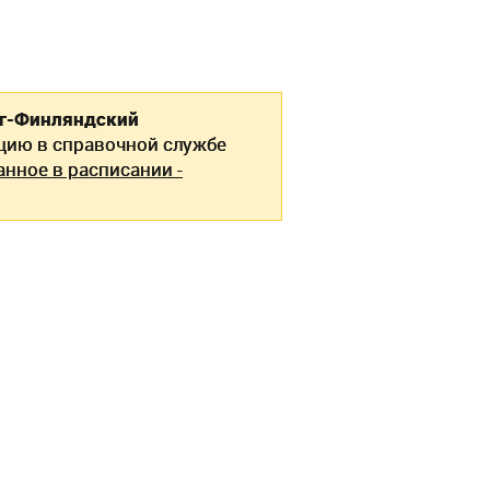
рг-Финляндский
ию в справочной службе
анное в расписании -