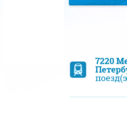
7220 М
Петерб
поезд(