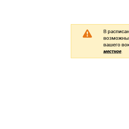
В расписа
возможны 
вашего во
местное
.