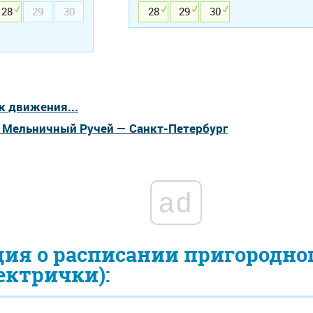
28
29
30
28
29
30
к движения...
а Мельничный Ручей — Санкт-Петербург
ad
ия о расписании пригородно
ектрички):