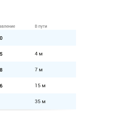
авление
В пути
0
4 м
5
7 м
8
15 м
6
35 м