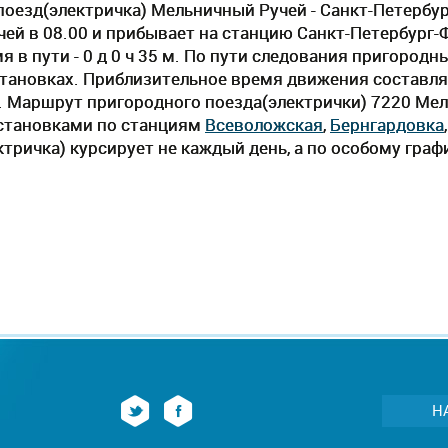
оезд(электричка) Мельничный Ручей - Санкт-Петербур
ей в 08.00 и прибывает на станцию Санкт-Петербург-
 в пути - 0 д 0 ч 35 м. По пути следования пригородн
становках. Приблизительное время движения составляе
 м. Маршрут пригородного поезда(электрички) 7220 Мел
остановками по станциям
Всеволожская
,
Бернгардовка
тричка) курсирует не каждый день, а по особому граф
Н