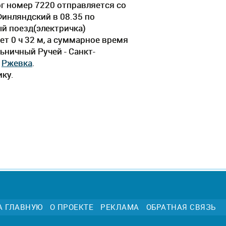
г номер 7220 отправляется со
Финляндский в 08.35 по
ый поезд(электричка)
т 0 ч 32 м, а суммарное время
ьничный Ручей - Санкт-
,
Ржевка
.
ику.
А ГЛАВНУЮ
О ПРОЕКТЕ
РЕКЛАМА
ОБРАТНАЯ СВЯЗЬ