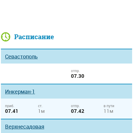
Расписание
Севастополь
отпр.
07.30
Инкерман-1
приб.
ст.
отпр.
в пути
07.41
1м
07.42
11м
Верхнесадовая