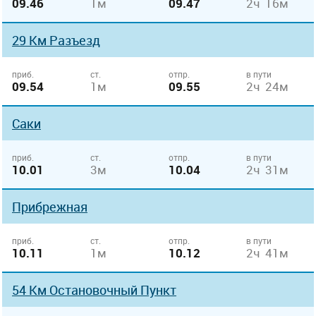
09.46
1м
09.47
2ч 16м
29 Км Разъезд
приб.
ст.
отпр.
в пути
09.54
1м
09.55
2ч 24м
Саки
приб.
ст.
отпр.
в пути
10.01
3м
10.04
2ч 31м
Прибрежная
приб.
ст.
отпр.
в пути
10.11
1м
10.12
2ч 41м
54 Км Остановочный Пункт