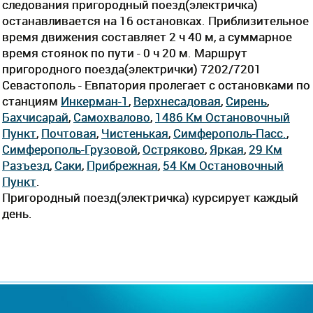
следования пригородный поезд(электричка)
останавливается на 16 остановках. Приблизительное
время движения составляет 2 ч 40 м, а суммарное
время стоянок по пути - 0 ч 20 м. Маршрут
пригородного поезда(электрички) 7202/7201
Севастополь - Евпатория пролегает c остановками по
станциям
Инкерман-1
,
Верхнесадовая
,
Сирень
,
Бахчисарай
,
Самохвалово
,
1486 Км Остановочный
Пункт
,
Почтовая
,
Чистенькая
,
Симферополь-Пасс.
,
Симферополь-Грузовой
,
Остряково
,
Яркая
,
29 Км
Разъезд
,
Саки
,
Прибрежная
,
54 Км Остановочный
Пункт
.
Пригородный поезд(электричка) курсирует каждый
день.