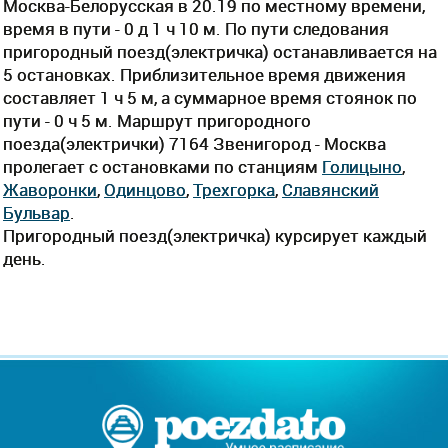
Москва-Белорусская в 20.19 по местному времени,
время в пути - 0 д 1 ч 10 м. По пути следования
пригородный поезд(электричка) останавливается на
5 остановках. Приблизительное время движения
составляет 1 ч 5 м, а суммарное время стоянок по
пути - 0 ч 5 м. Маршрут пригородного
поезда(электрички) 7164 Звенигород - Москва
пролегает c остановками по станциям
Голицыно
,
Жаворонки
,
Одинцово
,
Трехгорка
,
Славянский
Бульвар
.
Пригородный поезд(электричка) курсирует каждый
день.