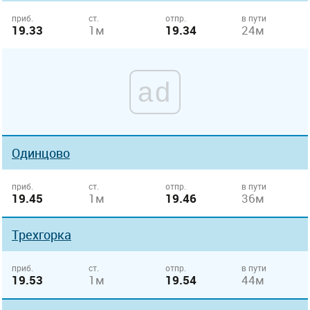
приб.
ст.
отпр.
в пути
19.33
1м
19.34
24м
ad
Одинцово
приб.
ст.
отпр.
в пути
19.45
1м
19.46
36м
Трехгорка
приб.
ст.
отпр.
в пути
19.53
1м
19.54
44м