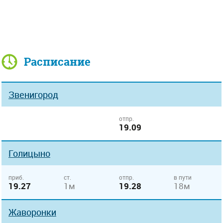
Расписание
Звенигород
отпр.
19.09
Голицыно
приб.
ст.
отпр.
в пути
19.27
1м
19.28
18м
Жаворонки