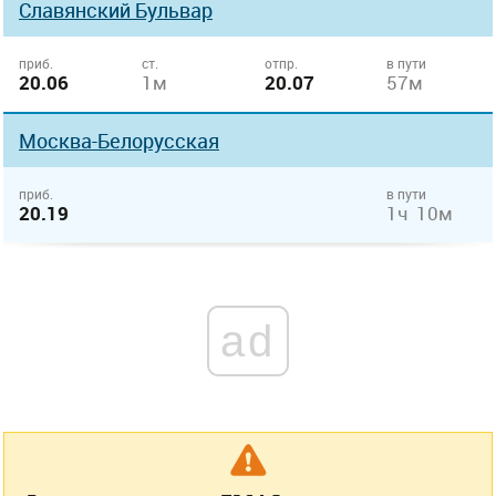
Славянский Бульвар
приб.
ст.
отпр.
в пути
20.06
1м
20.07
57м
Москва-Белорусская
приб.
в пути
20.19
1ч 10м
ad