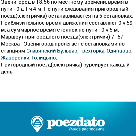
Звенигород в 18.56 по местному времени, время в
пути - 0 д 1 ч 4 м. По пути следования пригородный
поезд(электричка) останавливается на 5 остановках.
Приблизительное время движения составляет 0 ч 59
м, а суммарное время стоянок по пути - 0 ч 5 м.
Маршрут пригородного поезда(электрички) 7157
Москва - Звенигород пролегает c остановками по
станциям
Славянский Бульвар
,
Трехгорка
,
Одинцово
,
Жаворонки
,
Голицыно
.
Пригородный поезд(электричка) курсирует каждый
день.