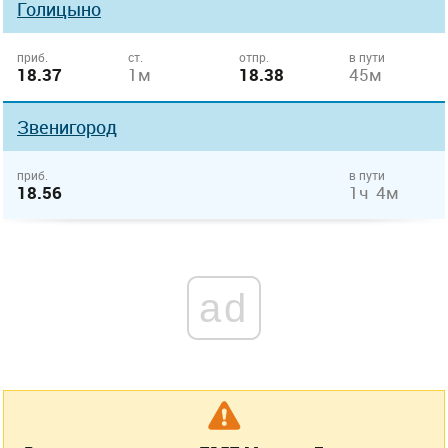
Голицыно
приб.
ст.
отпр.
в пути
18.37
1м
18.38
45м
Звенигород
приб.
в пути
18.56
1ч 4м
ad