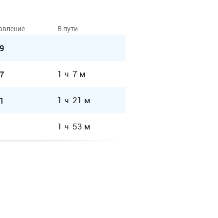
авление
В пути
9
1 ч 7 м
7
1 ч 21 м
1
1 ч 53 м