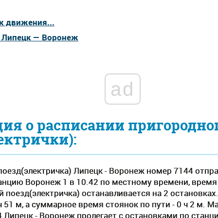
к движения...
а Липецк — Воронеж
ad
ия о расписании пригородно
ектрички):
оезд(электричка) Липецк - Воронеж номер 7144 отпра
анцию Воронеж 1 в 10.42 по местному времени, время в 
 поезд(электричка) останавливается на 2 остановках
 51 м, а суммарное время стоянок по пути - 0 ч 2 м. 
4 Липецк - Воронеж пролегает c остановками по стан