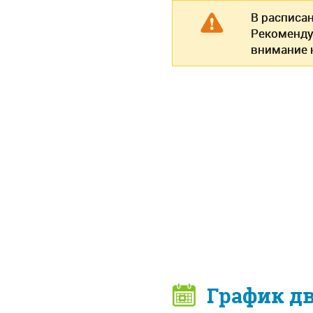
В расписа
Рекоменду
внимание н
График д