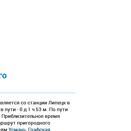
го
вляется со станции Липецк в
пути - 0 д 1 ч 53 м. По пути
. Приблизительное время
Маршрут пригородного
циям
Усмань
,
Графская
.