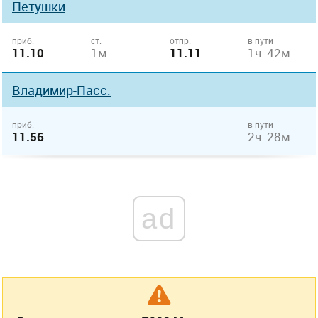
Петушки
приб.
ст.
отпр.
в пути
11.10
1м
11.11
1ч 42м
Владимир-Пасс.
приб.
в пути
11.56
2ч 28м
ad