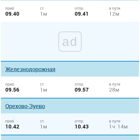
приб.
ст.
отпр.
в пути
09.40
1м
09.41
12м
ad
Железнодорожная
приб.
ст.
отпр.
в пути
09.56
1м
09.57
28м
Орехово-Зуево
приб.
ст.
отпр.
в пути
10.42
1м
10.43
1ч 14м