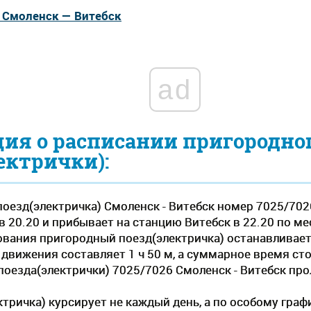
а Смоленск — Витебск
ad
ия о расписании пригородно
ектрички):
оезд(электричка) Смоленск - Витебск номер 7025/702
 20.20 и прибывает на станцию Витебск в 22.20 по ме
едования пригородный поезд(электричка) останавливает
вижения составляет 1 ч 50 м, а суммарное время стоян
оезда(электрички) 7025/7026 Смоленск - Витебск про
тричка) курсирует не каждый день, а по особому граф