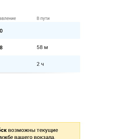
авление
В пути
0
58 м
8
2 ч
бск
возможны текущие
ужбе вашего вокзала.