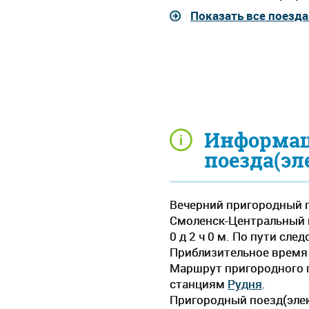
Показать все поезд
Информац
поезда(эл
Вечерний пригородный п
Смоленск-Центральный в
0 д 2 ч 0 м. По пути сл
Приблизительное время д
Маршрут пригородного п
станциям
Рудня
.
Пригородный поезд(элек