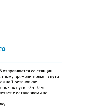
го
6 отправляется со станции
стному времени, время в пути -
ся на 1 остановках.
ок по пути - 0 ч 10 м.
легает c остановками по
ику.