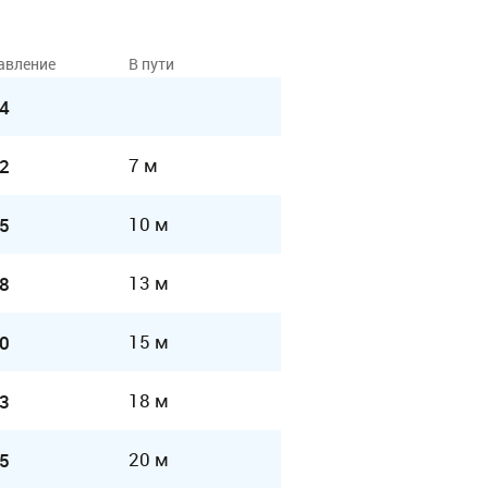
авление
В пути
4
7 м
2
10 м
5
13 м
8
15 м
0
18 м
3
20 м
5