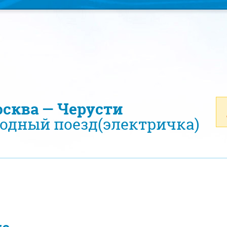
осква — Черусти
одный поезд(электричка)