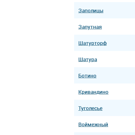
Заполицы
Запутная
Шатурторф
Шатура
Ботино
Кривандино
Туголесье
Воймежный