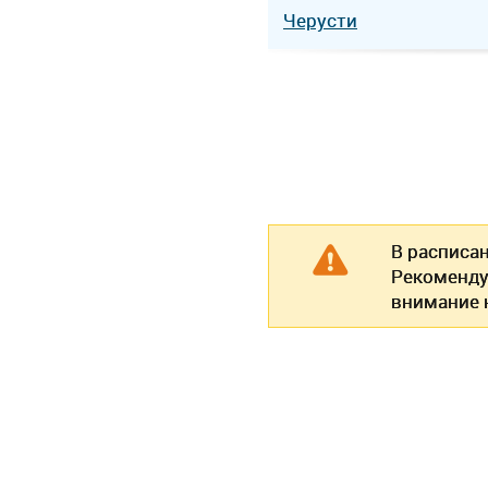
Черусти
В расписа
Рекоменду
внимание н