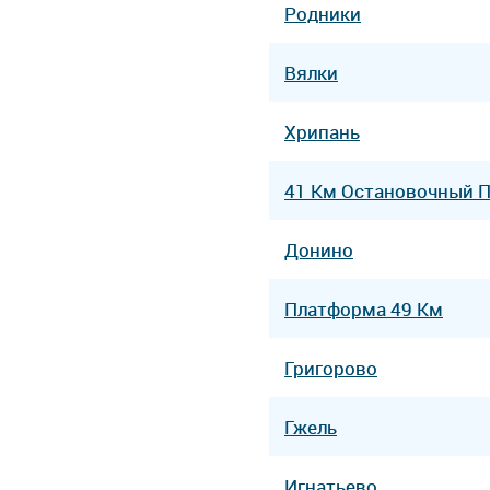
Родники
Вялки
Хрипань
41 Км Остановочный 
Донино
Платформа 49 Км
Григорово
Гжель
Игнатьево