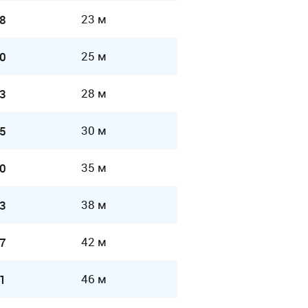
23 м
8
25 м
0
28 м
3
30 м
5
35 м
0
38 м
3
42 м
7
46 м
1