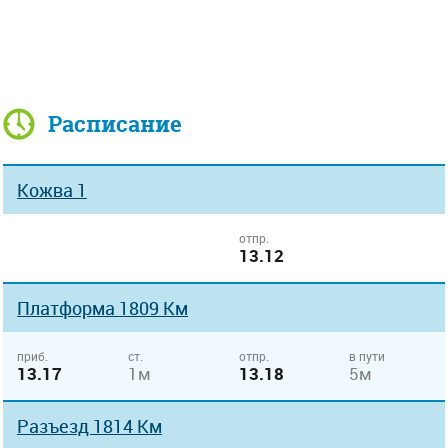
Расписание
Кожва 1
отпр.
13.12
Платформа 1809 Км
приб.
ст.
отпр.
в пути
13.17
1м
13.18
5м
Разъезд 1814 Км