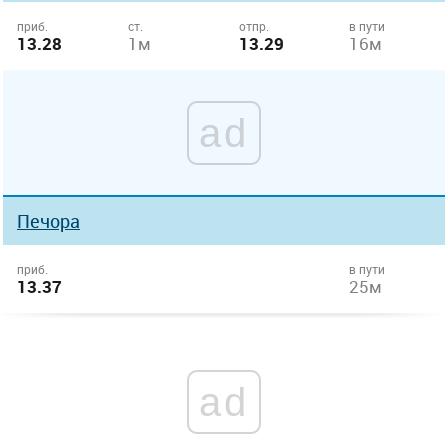
приб.
ст.
отпр.
в пути
13.28
1м
13.29
16м
ad
Печора
приб.
в пути
13.37
25м
ad