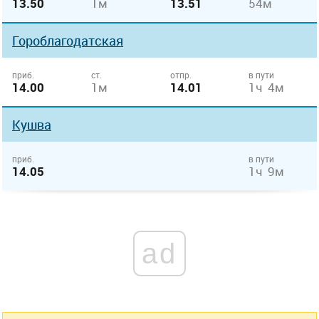
13.50
1м
13.51
54м
Гороблагодатская
приб.
ст.
отпр.
в пути
14.00
1м
14.01
1ч 4м
Кушва
приб.
в пути
14.05
1ч 9м
ad