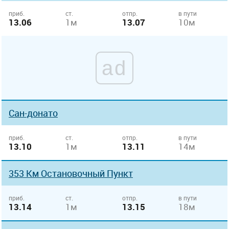
приб.
ст.
отпр.
в пути
13.06
1м
13.07
10м
ad
Сан-донато
приб.
ст.
отпр.
в пути
13.10
1м
13.11
14м
353 Км Остановочный Пункт
приб.
ст.
отпр.
в пути
13.14
1м
13.15
18м