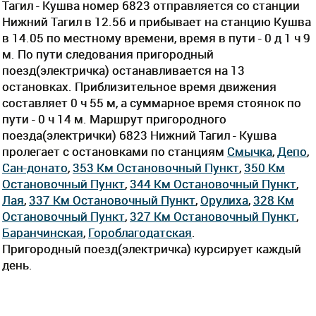
Тагил - Кушва номер 6823 отправляется со станции
Нижний Тагил в 12.56 и прибывает на станцию Кушва
в 14.05 по местному времени, время в пути - 0 д 1 ч 9
м. По пути следования пригородный
поезд(электричка) останавливается на 13
остановках. Приблизительное время движения
составляет 0 ч 55 м, а суммарное время стоянок по
пути - 0 ч 14 м. Маршрут пригородного
поезда(электрички) 6823 Нижний Тагил - Кушва
пролегает c остановками по станциям
Смычка
,
Депо
,
Сан-донато
,
353 Км Остановочный Пункт
,
350 Км
Остановочный Пункт
,
344 Км Остановочный Пункт
,
Лая
,
337 Км Остановочный Пункт
,
Орулиха
,
328 Км
Остановочный Пункт
,
327 Км Остановочный Пункт
,
Баранчинская
,
Гороблагодатская
.
Пригородный поезд(электричка) курсирует каждый
день.