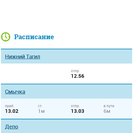
Расписание
Нижний Тагил
отпр.
12.56
Смычка
приб.
ст.
отпр.
в пути
13.02
1м
13.03
6м
Депо