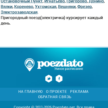
Остановочный Пункт
,
Игнатьево
,
Григорово
,
Донино
,
Вялки
,
Коренево
,
Ухтомская
,
Вешняки
,
Фрезер
,
Электрозаводская
.
Пригородный поезд(электричка) курсирует каждый
день.
НА ГЛАВНУЮ
О ПРОЕКТЕ
РЕКЛАМА
ОБРАТНАЯ СВЯЗЬ
Copyright @ 2011-2026 Poezdato.net. Все права