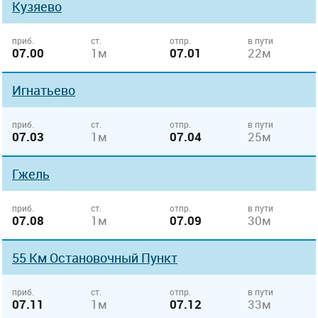
Кузяево
приб.
ст.
отпр.
в пути
07.00
1м
07.01
22м
Игнатьево
приб.
ст.
отпр.
в пути
07.03
1м
07.04
25м
Гжель
приб.
ст.
отпр.
в пути
07.08
1м
07.09
30м
55 Км Остановочный Пункт
приб.
ст.
отпр.
в пути
07.11
1м
07.12
33м