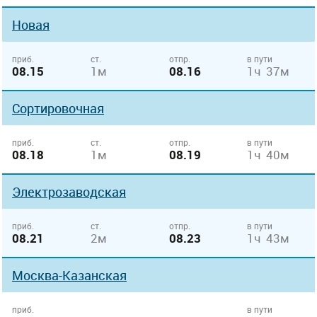
Новая
приб.
ст.
отпр.
в пути
08.15
1м
08.16
1ч 37м
Сортировочная
приб.
ст.
отпр.
в пути
08.18
1м
08.19
1ч 40м
Электрозаводская
приб.
ст.
отпр.
в пути
08.21
2м
08.23
1ч 43м
Москва-Казанская
приб.
в пути