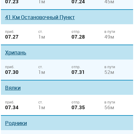
07.23
1м
07.24
45м
41 Км Остановочный Пункт
приб.
ст.
отпр.
в пути
07.27
1м
07.28
49м
Хрипань
приб.
ст.
отпр.
в пути
07.30
1м
07.31
52м
Вялки
приб.
ст.
отпр.
в пути
07.34
1м
07.35
56м
Родники