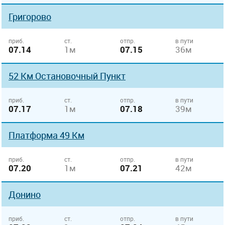
Григорово
приб.
ст.
отпр.
в пути
07.14
1м
07.15
36м
52 Км Остановочный Пункт
приб.
ст.
отпр.
в пути
07.17
1м
07.18
39м
Платформа 49 Км
приб.
ст.
отпр.
в пути
07.20
1м
07.21
42м
Донино
приб.
ст.
отпр.
в пути