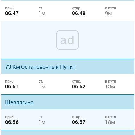
приб.
ст.
отпр.
в пути
06.47
1м
06.48
9м
ad
73 Км Остановочный Пункт
приб.
ст.
отпр.
в пути
06.51
1м
06.52
13м
Шевлягино
приб.
ст.
отпр.
в пути
06.56
1м
06.57
18м