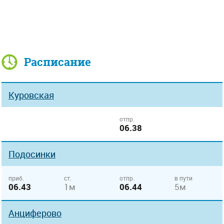
Расписание
Куровская
отпр.
06.38
Подосинки
приб.
ст.
отпр.
в пути
06.43
1м
06.44
5м
Анциферово