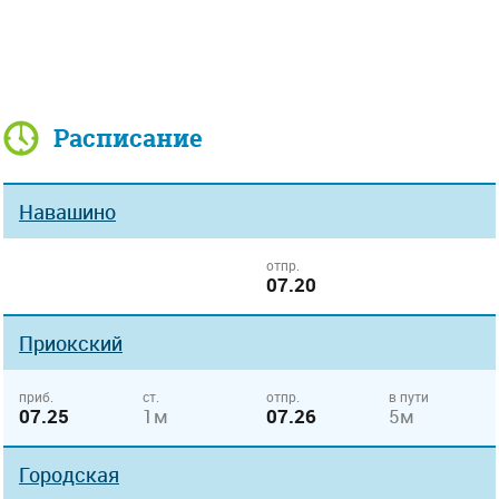
Расписание
Навашино
отпр.
07.20
Приокский
приб.
ст.
отпр.
в пути
07.25
1м
07.26
5м
Городская