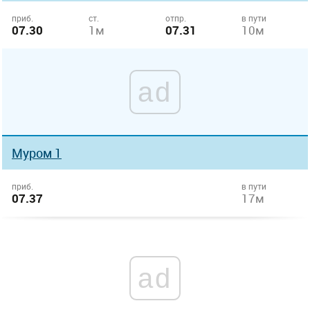
приб.
ст.
отпр.
в пути
07.30
1м
07.31
10м
ad
Муром 1
приб.
в пути
07.37
17м
ad