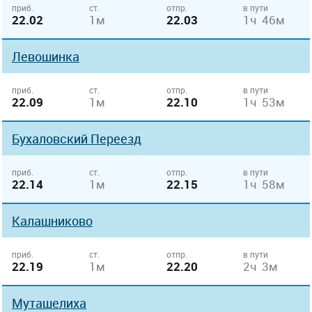
приб.
ст.
отпр.
в пути
22.02
1м
22.03
1ч 46м
Левошинка
приб.
ст.
отпр.
в пути
22.09
1м
22.10
1ч 53м
Бухаловский Переезд
приб.
ст.
отпр.
в пути
22.14
1м
22.15
1ч 58м
Калашниково
приб.
ст.
отпр.
в пути
22.19
1м
22.20
2ч 3м
Муташелиха