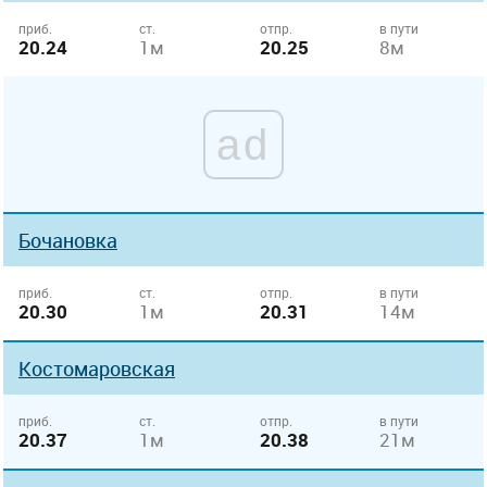
приб.
ст.
отпр.
в пути
20.24
1м
20.25
8м
ad
Бочановка
приб.
ст.
отпр.
в пути
20.30
1м
20.31
14м
Костомаровская
приб.
ст.
отпр.
в пути
20.37
1м
20.38
21м