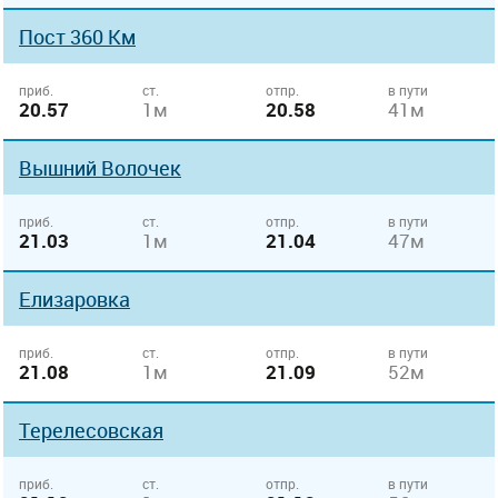
Пост 360 Км
приб.
ст.
отпр.
в пути
20.57
1м
20.58
41м
Вышний Волочек
приб.
ст.
отпр.
в пути
21.03
1м
21.04
47м
Елизаровка
приб.
ст.
отпр.
в пути
21.08
1м
21.09
52м
Терелесовская
приб.
ст.
отпр.
в пути