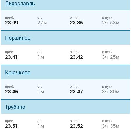
Лихославль
приб.
ст.
отпр.
в пути
23.09
27м
23.36
2ч 53м
Поршинец
приб.
ст.
отпр.
в пути
23.41
1м
23.42
3ч 25м
Крючково
приб.
ст.
отпр.
в пути
23.46
1м
23.47
3ч 30м
Трубино
приб.
ст.
отпр.
в пути
23.51
1м
23.52
3ч 35м