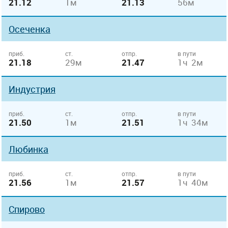
21.12
1м
21.13
56м
Осеченка
приб.
ст.
отпр.
в пути
21.18
29м
21.47
1ч 2м
Индустрия
приб.
ст.
отпр.
в пути
21.50
1м
21.51
1ч 34м
Любинка
приб.
ст.
отпр.
в пути
21.56
1м
21.57
1ч 40м
Спирово