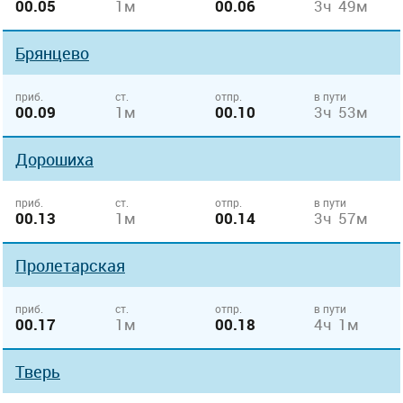
00.05
1м
00.06
3ч 49м
Брянцево
приб.
ст.
отпр.
в пути
00.09
1м
00.10
3ч 53м
Дорошиха
приб.
ст.
отпр.
в пути
00.13
1м
00.14
3ч 57м
Пролетарская
приб.
ст.
отпр.
в пути
00.17
1м
00.18
4ч 1м
Тверь