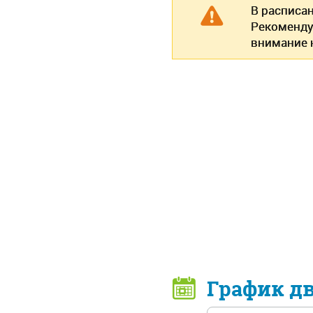
В расписа
Рекоменду
внимание н
График д