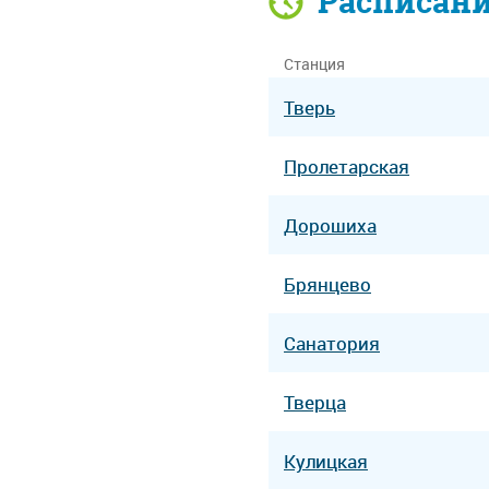
Расписан
Станция
Тверь
Пролетарская
Дорошиха
Брянцево
Санатория
Тверца
Кулицкая