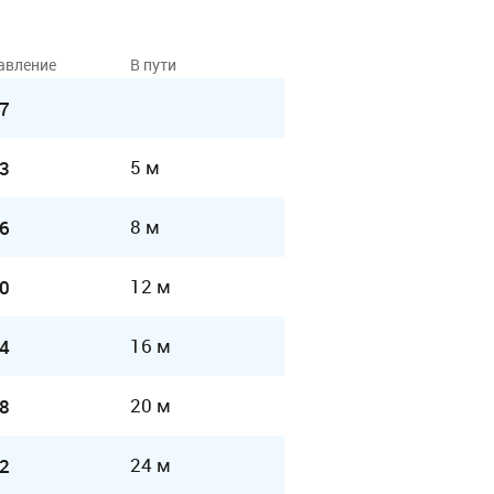
авление
В пути
7
5 м
3
8 м
6
12 м
0
16 м
4
20 м
8
24 м
2