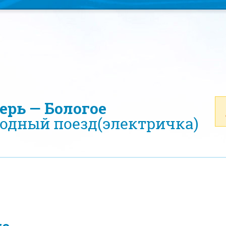
верь — Бологое
одный поезд(электричка)