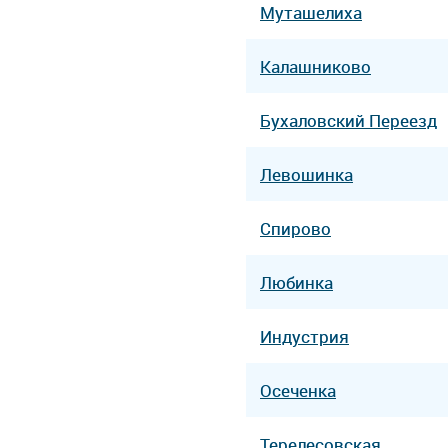
Муташелиха
Калашниково
Бухаловский Переезд
Левошинка
Спирово
Любинка
Индустрия
Осеченка
Терелесовская