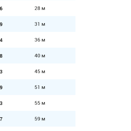
28 м
6
31 м
9
36 м
4
40 м
8
45 м
3
51 м
9
55 м
3
59 м
7