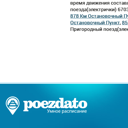
время движения составля
поезда(электрички) 670
878 Км Остановочный П
Остановочный Пункт
,
85
Пригородный поезд(элек