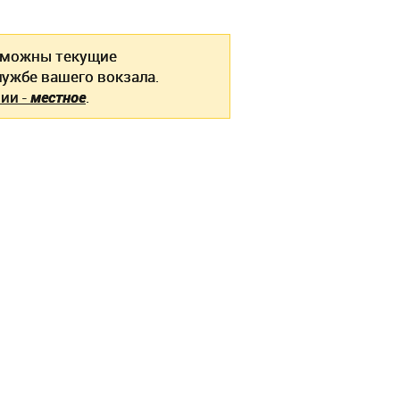
можны текущие
ужбе вашего вокзала.
ии -
местное
.