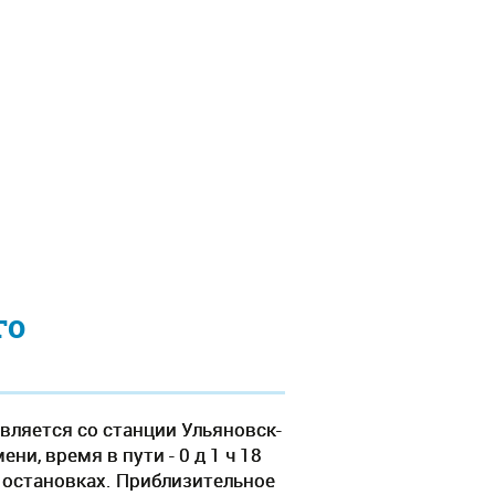
го
вляется со станции Ульяновск-
и, время в пути - 0 д 1 ч 18
 остановках. Приблизительное