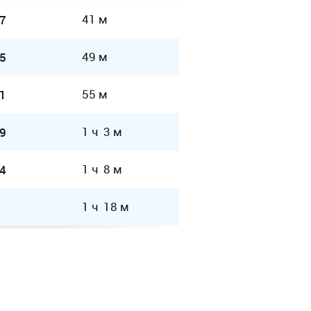
41 м
7
49 м
5
55 м
1
1 ч 3 м
9
1 ч 8 м
4
1 ч 18 м