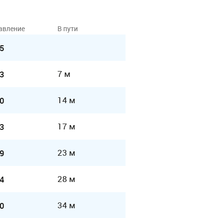
авление
В пути
5
7 м
3
14 м
0
17 м
3
23 м
9
28 м
4
34 м
0