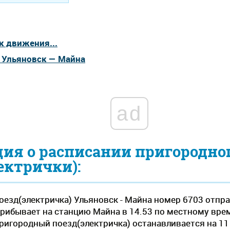
к движения...
а Ульяновск — Майна
ad
ия о расписании пригородно
ектрички):
езд(электричка) Ульяновск - Майна номер 6703 отпра
рибывает на станцию Майна в 14.53 по местному времен
пригородный поезд(электричка) останавливается на 11