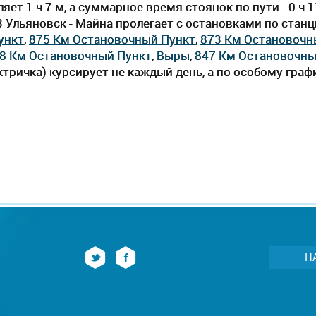
ет 1 ч 7 м, а суммарное время стоянок по пути - 0 ч
3 Ульяновск - Майна пролегает c остановками по стан
ункт
,
875 Км Остановочный Пункт
,
873 Км Остановочн
8 Км Остановочный Пункт
,
Выры
,
847 Км Остановочны
тричка) курсирует не каждый день, а по особому граф
Н