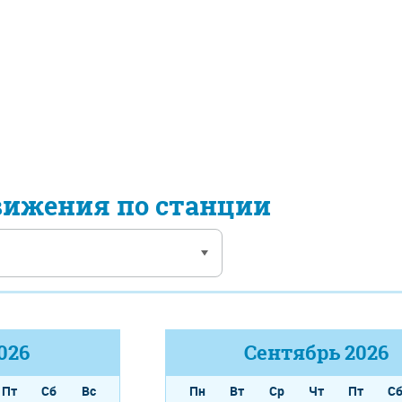
вижения по станции
026
Сентябрь
2026
Пт
Сб
Вс
Пн
Вт
Ср
Чт
Пт
С