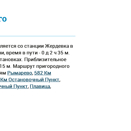
го
ляется со станции Жердевка в
время в пути - 0 д 2 ч 35 м.
становках. Приблизительное
ч 15 м. Маршрут пригородного
иям
Рымарево
,
582 Км
 Км Остановочный Пункт
,
очный Пункт
,
Плавица
,