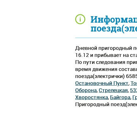
Информац
поезда(эл
Дневной пригородный по
16.12 и прибывает на ст
По пути следования при
время движения составля
поезда(электрички) 658
Остановочный Пункт
,
То
Оборона
,
Стрелецкая
,
53
Хворостянка
,
Байгора
,
Г
Пригородный поезд(элек