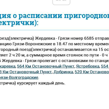
ия о расписании пригородно
ектрички):
езд(электричка) Жердевка - Грязи номер 6585 отправ
анцию Грязи-Воронежские в 18.47 по местному времени, 
городный поезд(электричка) останавливается на 15 о
ет 2 ч 20 м, а суммарное время стоянок по пути - 0 
5 Жердевка - Грязи пролегает c остановками по станц
каревка
,
564 Км Остановочный Пункт
,
Ястребовка
,
554
3 Км Остановочный Пункт
,
Добринка
,
520 Км Останов
рязи-Волгоградские
.
тричка) курсирует каждый день.