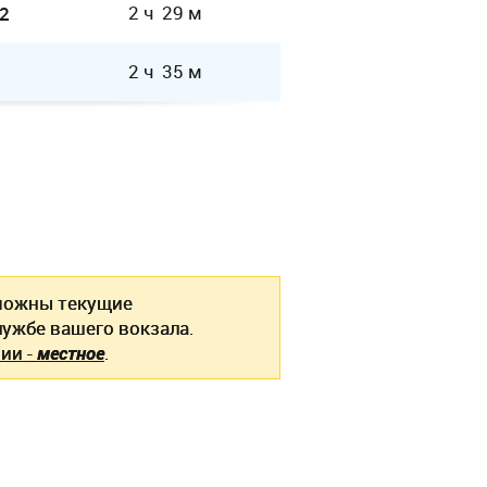
2 ч 29 м
2
2 ч 35 м
ожны текущие
ужбе вашего вокзала.
ии -
местное
.