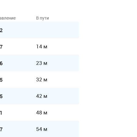
авление
В пути
2
14 м
7
23 м
6
32 м
5
42 м
5
48 м
1
54 м
7