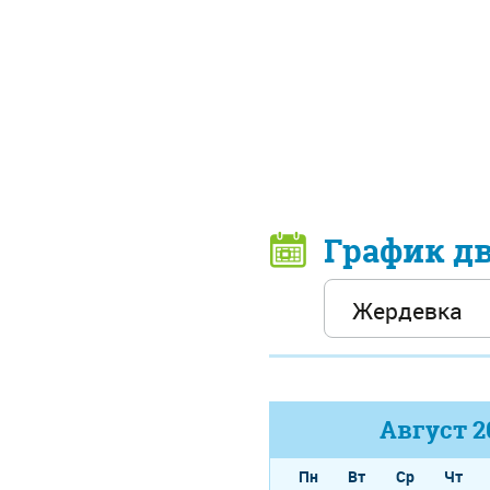
График д
Август
2
Пн
Вт
Ср
Чт