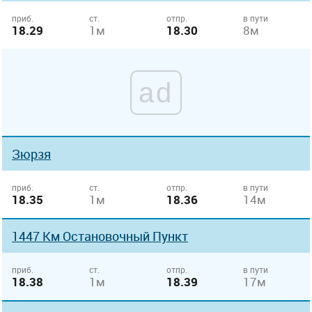
приб.
ст.
отпр.
в пути
18.29
1м
18.30
8м
ad
Зюрзя
приб.
ст.
отпр.
в пути
18.35
1м
18.36
14м
1447 Км Остановочный Пункт
приб.
ст.
отпр.
в пути
18.38
1м
18.39
17м