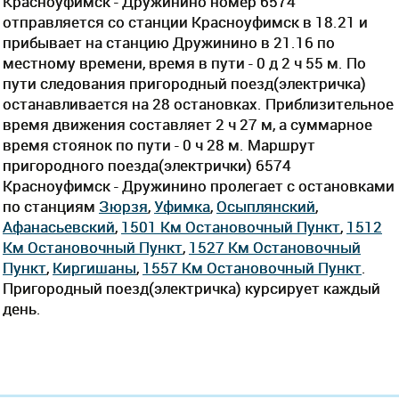
Красноуфимск - Дружинино номер 6574
отправляется со станции Красноуфимск в 18.21 и
прибывает на станцию Дружинино в 21.16 по
местному времени, время в пути - 0 д 2 ч 55 м. По
пути следования пригородный поезд(электричка)
останавливается на 28 остановках. Приблизительное
время движения составляет 2 ч 27 м, а суммарное
время стоянок по пути - 0 ч 28 м. Маршрут
пригородного поезда(электрички) 6574
Красноуфимск - Дружинино пролегает c остановками
по станциям
Зюрзя
,
Уфимка
,
Осыплянский
,
Афанасьевский
,
1501 Км Остановочный Пункт
,
1512
Км Остановочный Пункт
,
1527 Км Остановочный
Пункт
,
Киргишаны
,
1557 Км Остановочный Пункт
.
Пригородный поезд(электричка) курсирует каждый
день.