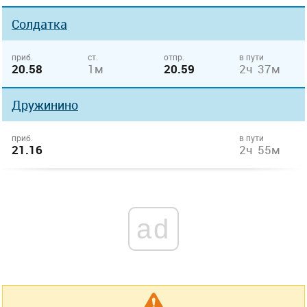
Солдатка
приб.
ст.
отпр.
в пути
20.58
1м
20.59
2ч 37м
Дружинино
приб.
в пути
21.16
2ч 55м
ad