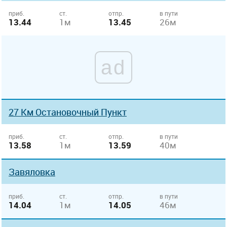
приб.
ст.
отпр.
в пути
13.44
1м
13.45
26м
ad
27 Км Остановочный Пункт
приб.
ст.
отпр.
в пути
13.58
1м
13.59
40м
Завяловка
приб.
ст.
отпр.
в пути
14.04
1м
14.05
46м