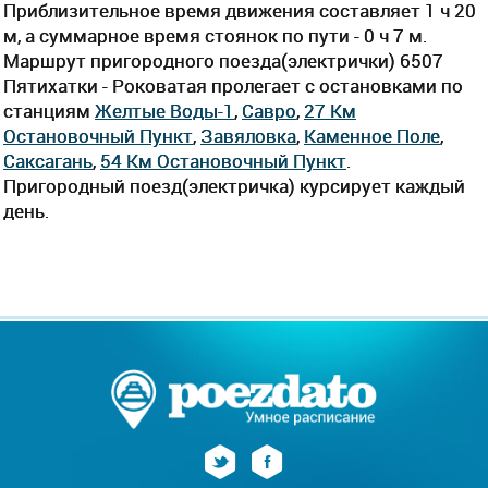
Приблизительное время движения составляет 1 ч 20
м, а суммарное время стоянок по пути - 0 ч 7 м.
Маршрут пригородного поезда(электрички) 6507
Пятихатки - Роковатая пролегает c остановками по
станциям
Желтые Воды-1
,
Савро
,
27 Км
Остановочный Пункт
,
Завяловка
,
Каменное Поле
,
Саксагань
,
54 Км Остановочный Пункт
.
Пригородный поезд(электричка) курсирует каждый
день.