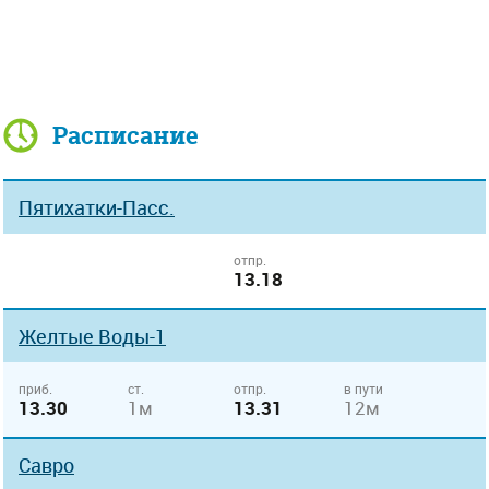
Расписание
Пятихатки-Пасс.
отпр.
13.18
Желтые Воды-1
приб.
ст.
отпр.
в пути
13.30
1м
13.31
12м
Савро