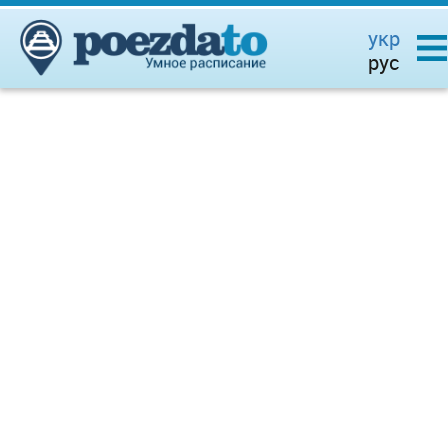
укр
рус