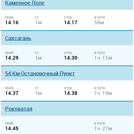
Каменное Поле
приб.
ст.
отпр.
в пути
14.16
1м
14.17
58м
Саксагань
приб.
ст.
отпр.
в пути
14.29
1м
14.30
1ч 11м
54 Км Остановочный Пункт
приб.
ст.
отпр.
в пути
14.37
1м
14.38
1ч 19м
Роковатая
приб.
в пути
14.45
1ч 27м