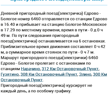
Дневной пригородный поезд(электричка) Едрово -
Бологое номер 6460 отправляется со станции Едрово
в 16.40 и прибывает на станцию Бологое-Московское
в 17.29 по местному времени, время в пути - 0 д 0 ч
49 м. По пути следования пригородный
поезд(электричка) останавливается на 6 остановках.
Приблизительное время движения составляет 0 ч 42
м, а суммарное время стоянок по пути - 0 ч 7 м.
Маршрут пригородного поезда(электрички) 6460
Едрово - Бологое пролегает c остановками по
станциям
Нарачино
,
312 Км Остановочный Пункт
,
Гузятино
,
308 Км Остановочный Пункт
,
Злино
,
300 Км
Остановочный Пункт
.
Пригородный поезд(электричка) курсирует не
каждый день, а по особому графику.