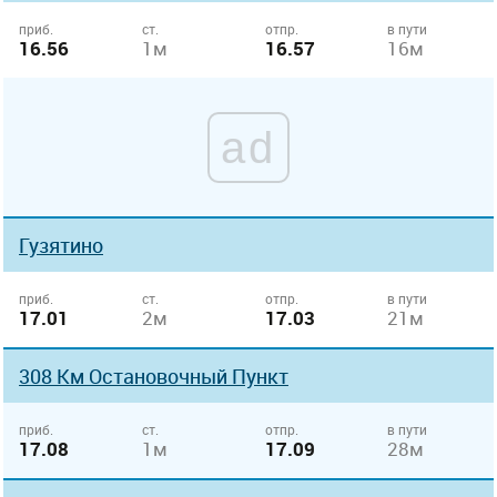
приб.
ст.
отпр.
в пути
16.56
1м
16.57
16м
ad
Гузятино
приб.
ст.
отпр.
в пути
17.01
2м
17.03
21м
308 Км Остановочный Пункт
приб.
ст.
отпр.
в пути
17.08
1м
17.09
28м