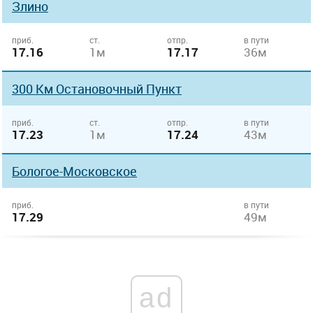
Злино
приб.
ст.
отпр.
в пути
17.16
1м
17.17
36м
300 Км Остановочный Пункт
приб.
ст.
отпр.
в пути
17.23
1м
17.24
43м
Бологое-Московское
приб.
в пути
17.29
49м
ad