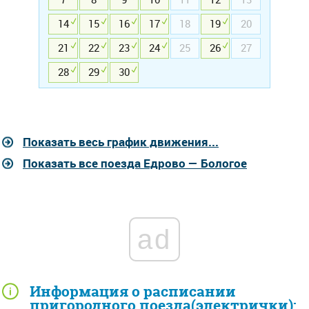
14
15
16
17
18
19
20
21
22
23
24
25
26
27
28
29
30
Показать весь график движения...
Показать все поезда Едрово — Бологое
ad
Информация о расписании
пригородного поезда(электрички):