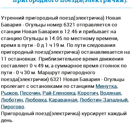
Утренний пригородный поезд(электричка) Новая
Бавария - Огульцы номер 6321 отправляется со
станции Новая Бавария в 12.46 и прибывает на
станцию Огульцы в 14.05 по местному времени,
время в пути - 0 д 1 ч 19 м. По пути следования
пригородный поезд(электричка) останавливается на
11 остановках. Приблизительное время движения
составляет 0 ч 49 м, а суммарное время стоянок по
пути - 0 ч 30 м. Маршрут пригородного
поезда(электрички) 6321 Новая Бавария - Огульцы
пролегает c остановками по станциям
Минутка
,
Рыжов
,
Песочин
,
Рай-Еленовка
,
Коротич
,
Водяная
,
Люботин
,
Любовка
,
Караванная
,
Люботин-Западный
,
Пирогово
.
Пригородный поезд(электричка) курсирует каждый
день.