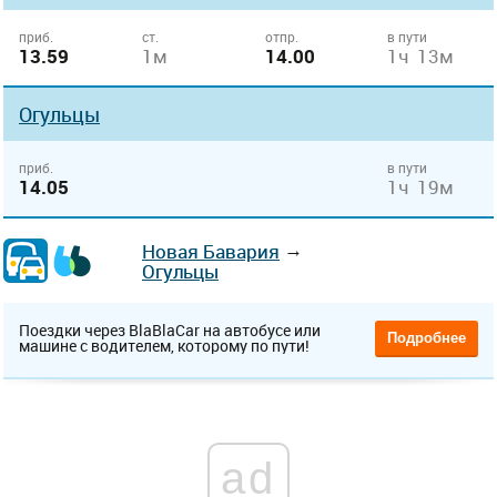
приб.
ст.
отпр.
в пути
13.59
1м
14.00
1ч 13м
Огульцы
приб.
в пути
14.05
1ч 19м
→
Новая Бавария
Огульцы
Поездки через BlaBlaCar на автобусе или
Подробнее
машине с водителем, которому по пути!
ad