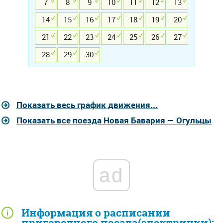
7
8
9
10
11
12
13
14
15
16
17
18
19
20
21
22
23
24
25
26
27
28
29
30
Показать весь график движения...
Показать все поезда Новая Бавария — Огульцы
ad
Информация о расписании
пригородного поезда(электрички):