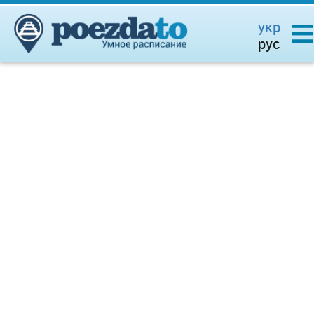
укр
рус