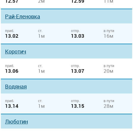
12.57
2м
12.59
11м
Рай-Еленовка
приб.
ст.
отпр.
в пути
13.02
1м
13.03
16м
Коротич
приб.
ст.
отпр.
в пути
13.06
1м
13.07
20м
Водяная
приб.
ст.
отпр.
в пути
13.14
1м
13.15
28м
Люботин