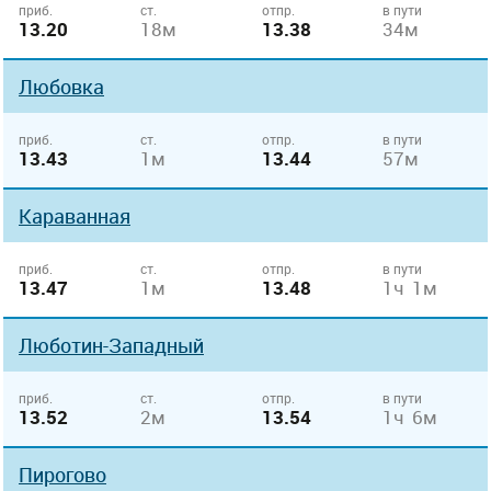
приб.
ст.
отпр.
в пути
13.20
18м
13.38
34м
Любовка
приб.
ст.
отпр.
в пути
13.43
1м
13.44
57м
Караванная
приб.
ст.
отпр.
в пути
13.47
1м
13.48
1ч 1м
Люботин-Западный
приб.
ст.
отпр.
в пути
13.52
2м
13.54
1ч 6м
Пирогово