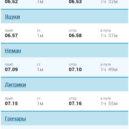
06.52
1м
06.53
1ч 32м
Яцуки
приб.
ст.
отпр.
в пути
06.57
1м
06.58
1ч 37м
Неман
приб.
ст.
отпр.
в пути
07.09
1м
07.10
1ч 49м
Дитрики
приб.
ст.
отпр.
в пути
07.15
1м
07.16
1ч 55м
Гончары