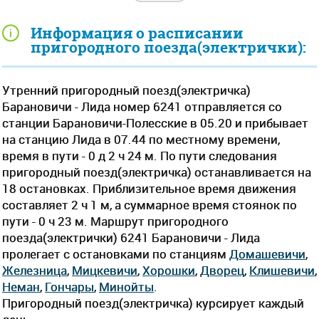
Информация о расписании
пригородного поезда(электрички):
Утренний пригородный поезд(электричка)
Барановичи - Лида номер 6241 отправляется со
станции Барановичи-Полесские в 05.20 и прибывает
на станцию Лида в 07.44 по местному времени,
время в пути - 0 д 2 ч 24 м. По пути следования
пригородный поезд(электричка) останавливается на
18 остановках. Приблизительное время движения
составляет 2 ч 1 м, а суммарное время стоянок по
пути - 0 ч 23 м. Маршрут пригородного
поезда(электрички) 6241 Барановичи - Лида
пролегает c остановками по станциям
Домашевичи
,
Железница
,
Мицкевичи
,
Хорошки
,
Дворец
,
Клишевичи
,
Неман
,
Гончары
,
Минойты
.
Пригородный поезд(электричка) курсирует каждый