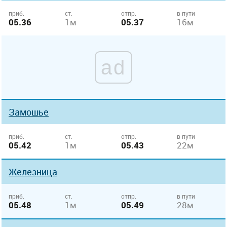
приб.
ст.
отпр.
в пути
05.36
1м
05.37
16м
ad
Замошье
приб.
ст.
отпр.
в пути
05.42
1м
05.43
22м
Железница
приб.
ст.
отпр.
в пути
05.48
1м
05.49
28м