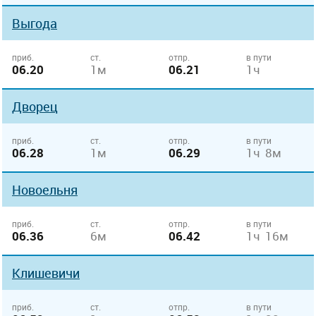
Выгода
приб.
ст.
отпр.
в пути
06.20
1м
06.21
1ч
Дворец
приб.
ст.
отпр.
в пути
06.28
1м
06.29
1ч 8м
Новоельня
приб.
ст.
отпр.
в пути
06.36
6м
06.42
1ч 16м
Клишевичи
приб.
ст.
отпр.
в пути