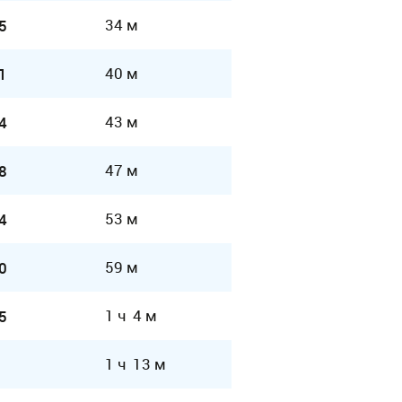
34 м
5
40 м
1
43 м
4
47 м
8
53 м
4
59 м
0
1 ч 4 м
5
1 ч 13 м