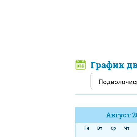
График д
Август
2
Пн
Вт
Ср
Чт