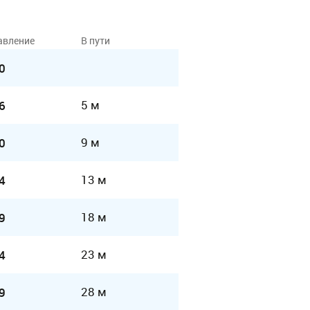
авление
В пути
0
5 м
6
9 м
0
13 м
4
18 м
9
23 м
4
28 м
9