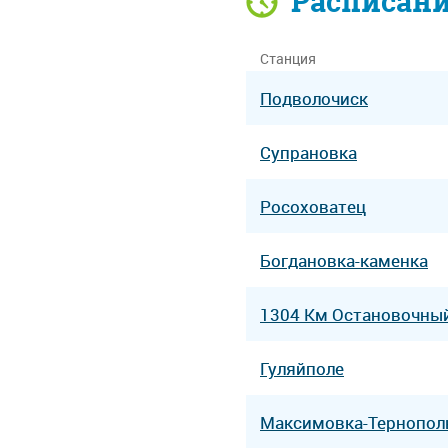
Расписан
Станция
Подволочиск
Супрановка
Росоховатец
Богдановка-каменка
1304 Км Остановочны
Гуляйполе
Максимовка-Тернопол