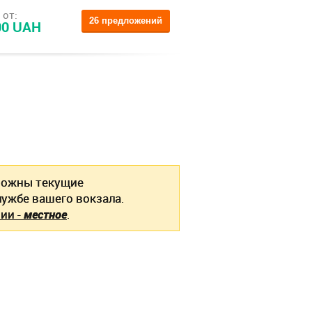
 от:
26 предложений
00 UAH
ожны текущие
ужбе вашего вокзала.
ии -
местное
.