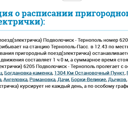
ия о расписании пригородно
ектрички):
оезд(электричка) Подволочиск - Тернополь номер 620
рибывает на станцию Тернополь-Пасс. в 12.43 по местн
дования пригородный поезд(электричка) останавливает
вижения составляет 1 ч 0 м, а суммарное время стоян
ектрички) 6205 Подволочиск - Тернополь пролегает c 
ц
,
Богдановка-каменка
,
1304 Км Остановочный Пункт
,
а
,
Ангеловка
,
Романовка
,
Дачи
,
Борки-Великие
,
Дычков
тричка) курсирует не каждый день, а по особому граф