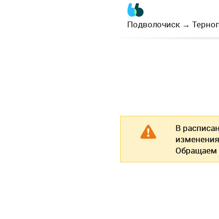
Подволочиск
→
Терно
В расписа
изменения
Обращаем 