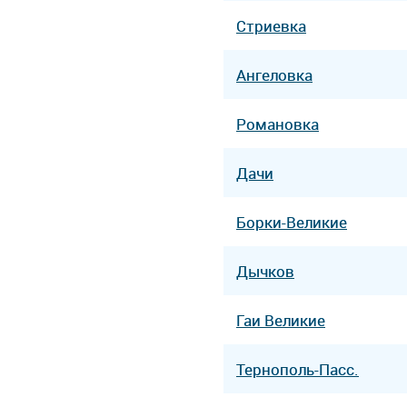
Стриевка
Ангеловка
Романовка
Дачи
Борки-Великие
Дычков
Гаи Великие
Тернополь-Пасс.