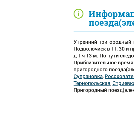
Информац
поезда(эл
Утренний пригородный п
Подволочиск в 11.30 и п
д 1 ч 13 м. По пути сле
Приблизительное время д
пригородного поезда(эл
Супрановка
,
Росоховате
Тернопольская
,
Стриевк
Пригородный поезд(элек