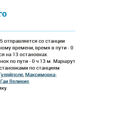
го
5 отправляется со станции
ому времени, время в пути - 0
ся на 13 остановках.
ок по пути - 0 ч 13 м. Маршрут
остановками по станциям
Гуляйполе
,
Максимовка-
,
Гаи Великие
.
ику.