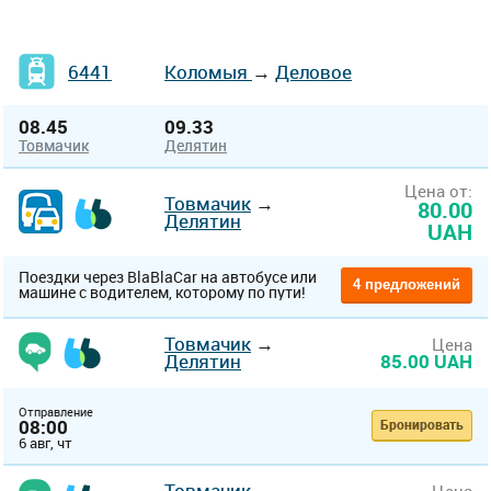
6441
Коломыя
→
Деловое
08.45
09.33
Товмачик
Делятин
Цена от:
Товмачик
→
80.00
Делятин
UAH
Поездки через BlaBlaCar на автобусе или
4 предложений
машине с водителем, которому по пути!
Товмачик
→
Цена
Делятин
85.00 UAH
Отправление
08:00
Бронировать
6 авг, чт
Товмачик
→