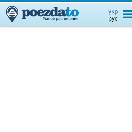
укр
рус