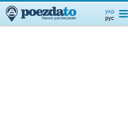
укр
рус