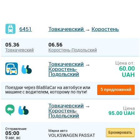
6451
Товкачевский
→
Коростень
05.36
06.56
Товкачевский
Коростень-Подольский
Цена от:
Товкачевский
→
60.00
Коростень-
Подольский
UAH
Поездки через BlaBlaCar на автобусе или
5 предложений
машине с водителем, которому по пути!
Товкачевский
→
Цена
Коростень-
95.00 UAH
Подольский
Отправление
Марка авто
05:00
Бронировать
VOLKSWAGEN PASSAT
9 авг, вс