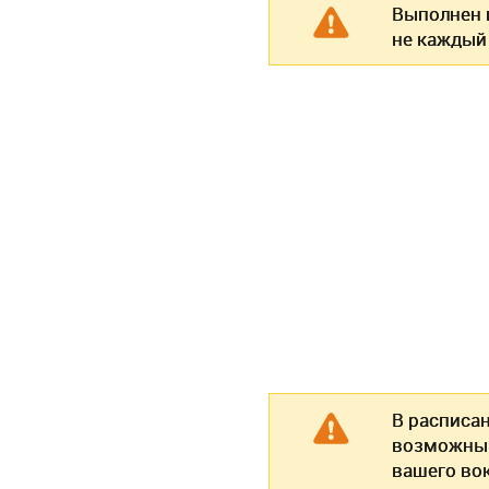
Выполнен п
не каждый
В расписа
возможны 
вашего во