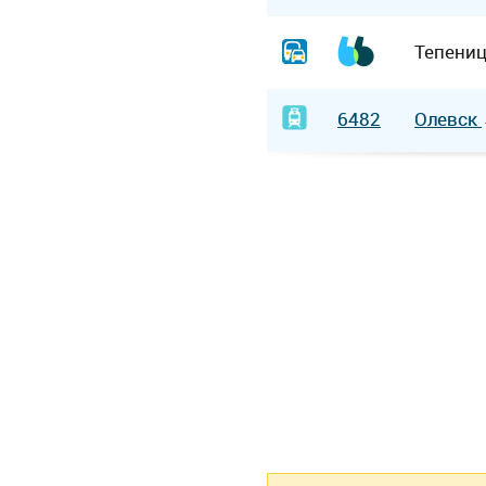
Тепени
6482
Олевск