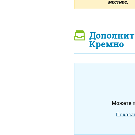
местное
.
Дополнит
Кремно
Можете п
Показа