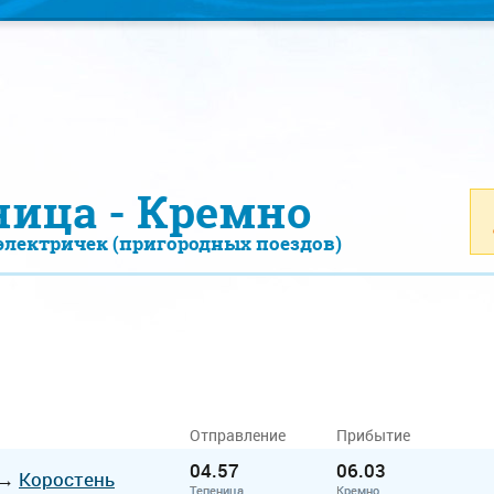
ница - Кремно
электричек (пригородных поездов)
Отправление
Прибытие
04.57
06.03
→
Коростень
Тепеница
Кремно