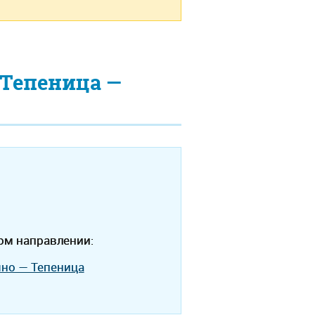
Тепеница —
ом направлении:
мно — Тепеница