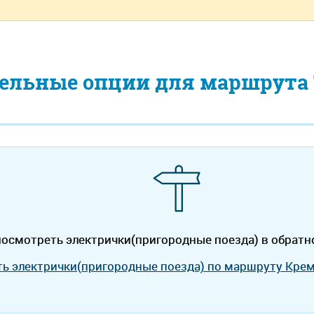
ельные опции для маршрута 
осмотреть электрички(пригородные поезда) в обратн
ть электрички(пригородные поезда) по маршруту Кре