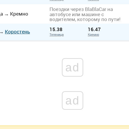
Поездки через BlaBlaCar на
ца
→
Кремно
автобусе или машине с
водителем, которому по пути!
15.38
16.47
→
Коростень
Тепеница
Кремно
ad
ad