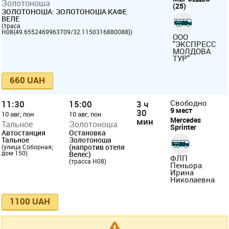
Золотоноша
(25)
ЗОЛОТОНОША: ЗОЛОТОНОША КАФЕ
ВЕЛЕ
(траса
Н08{49.6552469963709/32.1150316880088})
ООО
"ЭКСПРЕСС
МОЛДОВА
ТУР"
660 UAH
11:30
15:00
3 ч
Свободно
9 мест
30
10 авг, пон
10 авг, пон
Mercedes
мин
Тальное
Золотоноша
Sprіnter
Автостанция
Остановка
Тальное
Золотоноша
(напротив отеля
(улица Соборная;
дом 150)
Велес)
ФЛП
(трасса Н08)
Пеньора
Ирина
Николаевна
1100 UAH