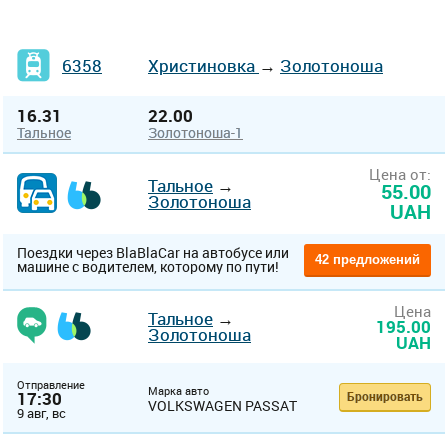
6358
Христиновка
→
Золотоноша
16.31
22.00
Тальное
Золотоноша-1
Цена от:
Тальное
→
55.00
Золотоноша
UAH
Поездки через BlaBlaCar на автобусе или
42 предложений
машине с водителем, которому по пути!
Цена
Тальное
→
195.00
Золотоноша
UAH
Отправление
Марка авто
17:30
Бронировать
VOLKSWAGEN PASSAT
9 авг, вс