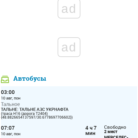
ad
ad
Автобусы
03:00
10 авг, пон
Тальное
ТАЛЬНЕ: ТАЛЬНЕ АЗС УКРНАФТА
(траса Н16 (дорога Т2404)
{48.8826654137597/30.6778697706602})
07:07
4 ч 7
Свободно
2 мест
мин
10 авг, пон
МЕРСЕДЕС-