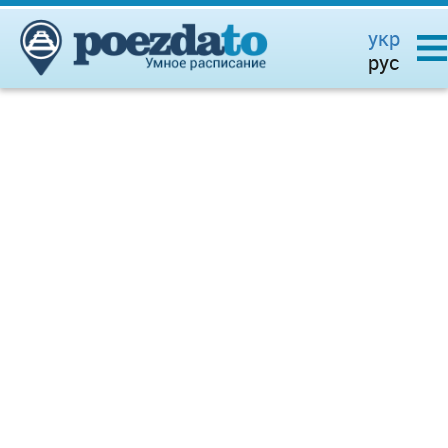
укр
рус