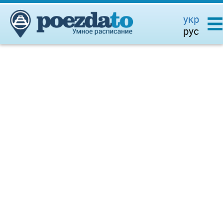
укр
рус