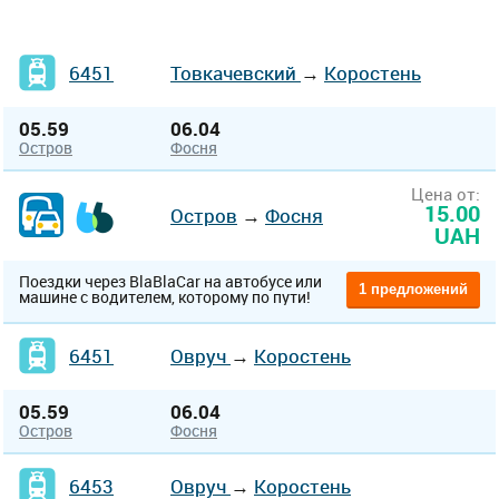
6451
Товкачевский
→
Коростень
05.59
06.04
Остров
Фосня
Цена от:
15.00
Остров
→
Фосня
UAH
Поездки через BlaBlaCar на автобусе или
1 предложений
машине с водителем, которому по пути!
6451
Овруч
→
Коростень
05.59
06.04
Остров
Фосня
6453
Овруч
→
Коростень