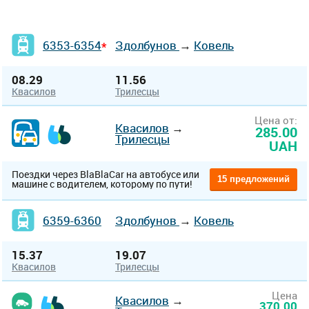
6353-6354
Здолбунов
→
Ковель
*
08.29
11.56
Квасилов
Трилесцы
Цена от:
Квасилов
→
285.00
Трилесцы
UAH
Поездки через BlaBlaCar на автобусе или
15 предложений
машине с водителем, которому по пути!
6359-6360
Здолбунов
→
Ковель
15.37
19.07
Квасилов
Трилесцы
Цена
Квасилов
→
370.00