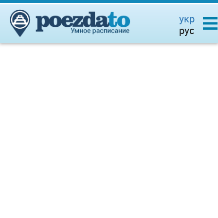
укр
рус