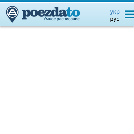
укр
рус