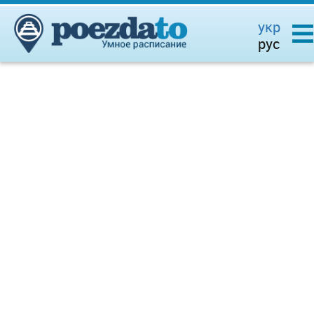
укр
рус