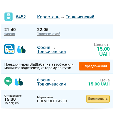
6452
Коростень
→
Товкачевский
21.40
22.05
Фосня
Товкачевский
Цена от:
Фосня
→
15.00
Товкачевский
UAH
Поездки через BlaBlaCar на автобусе или
1 предложений
машине с водителем, которому по пути!
Фосня
→
Цена
Товкачевский
15.00 UAH
Отправление
Марка авто
15:30
Бронировать
CHEVROLET AVEO
15 авг, сб