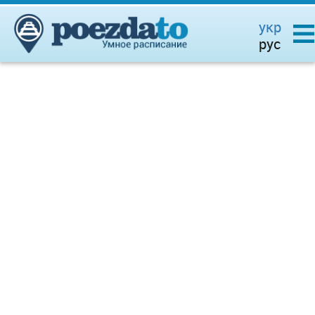
укр
рус