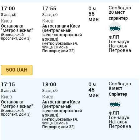
17:00
17:55
0 ч
Свободно
20 мест
55
8 авг, сб
8 авг, сб
спринтер
мин
Киев
Киев
Остановка
Автостанция Киев
"Метро Лесная"
(центральный
железнодорожный
(Броварской
ФЛП
проспект; дом 3)
вокзал)
Гончарук
(метро Вокзальная;
Наталья
улица Симона
Петровна
Петлюры; дом 32)
500 UAH
17:15
18:00
0 ч
Свободно
9 мест
45
8 авг, сб
8 авг, сб
Спрінтер
мин
Киев
Киев
Остановка
Автостанция Киев
"Метро Лесная"
(центральный
железнодорожный
(Броварской
ФЛП
проспект; дом 3)
вокзал)
Гончарук
(метро Вокзальная;
Наталья
улица Симона
Петровна
Петлюры; дом 32)