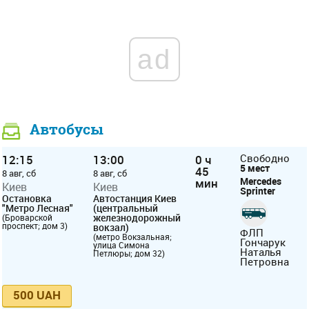
ad
Автобусы
12:15
13:00
0 ч
Свободно
5 мест
45
8 авг, сб
8 авг, сб
Mercedes
мин
Киев
Киев
Sprіnter
Остановка
Автостанция Киев
"Метро Лесная"
(центральный
железнодорожный
(Броварской
проспект; дом 3)
вокзал)
ФЛП
(метро Вокзальная;
Гончарук
улица Симона
Наталья
Петлюры; дом 32)
Петровна
500 UAH