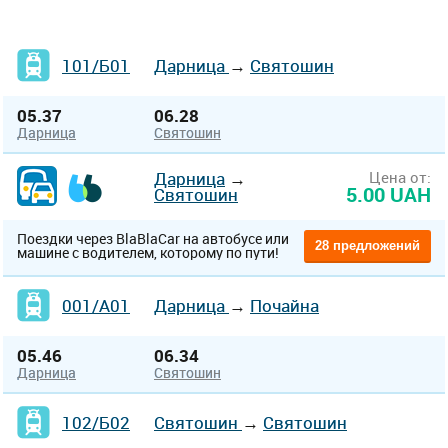
101/Б01
Дарница
→
Святошин
05.37
06.28
Дарница
Святошин
Дарница
→
Цена от:
5.00 UAH
Святошин
Поездки через BlaBlaCar на автобусе или
28 предложений
машине с водителем, которому по пути!
001/А01
Дарница
→
Почайна
05.46
06.34
Дарница
Святошин
102/Б02
Святошин
→
Святошин