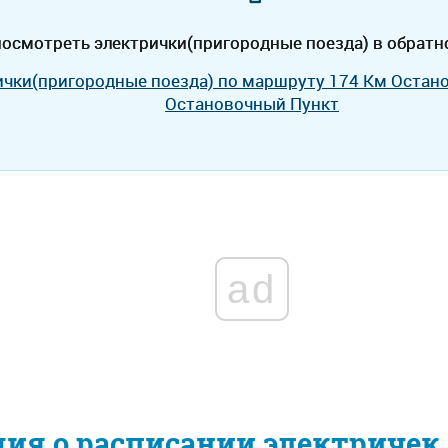
осмотреть электрички(пригородные поезда) в обратн
ички(пригородные поезда) по маршруту 174 Км Остан
Остановочный Пункт
ad
ия о расписании электричек