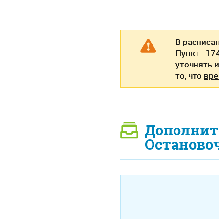
В расписа
Пункт - 1
уточнять 
то, что
вре
Дополнит
Останово