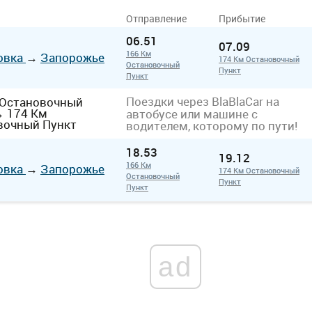
Отправление
Прибытие
06.51
07.09
166 Км
овка
→
Запорожье
174 Км Остановочный
Остановочный
Пункт
Пункт
Поездки через BlaBlaCar на
 Остановочный
→
174 Км
автобусе или машине с
вочный Пункт
водителем, которому по пути!
18.53
19.12
166 Км
овка
→
Запорожье
174 Км Остановочный
Остановочный
Пункт
Пункт
ad