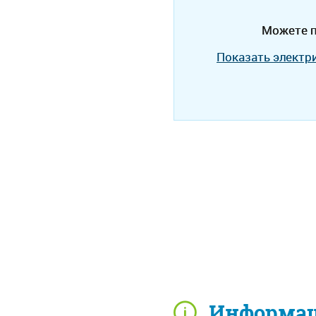
Можете п
Показать электр
Информац