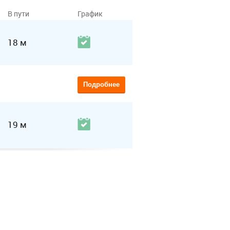
В пути
График
18 м
Подробнее
19 м