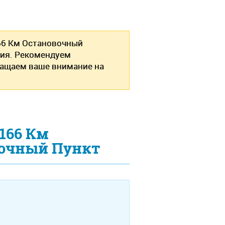
166 Км Остановочный
ния. Рекомендуем
ращаем ваше внимание на
166 Км
вочный Пункт