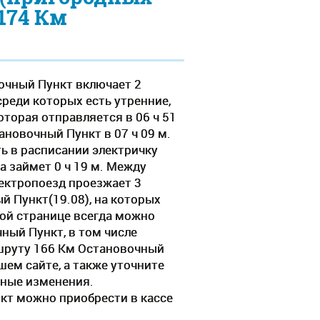
174 Км
очный Пункт включает 2
среди которых есть утренние,
торая отправляется в 06 ч 51
новочный Пункт в 07 ч 09 м.
ь в расписании электричку
а займет 0 ч 19 м. Между
ектропоезд проезжает 3
й Пункт(19.08), на которых
той странице всегда можно
ный Пункт, в том числе
ршруту 166 Км Остановочный
ем сайте, а также уточните
вные изменения.
кт можно приобрести в кассе