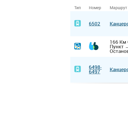
Тип
Номер
Маршрут
6502
Канцер
166 Км
Пункт
Остано
6498-
Канцер
6497