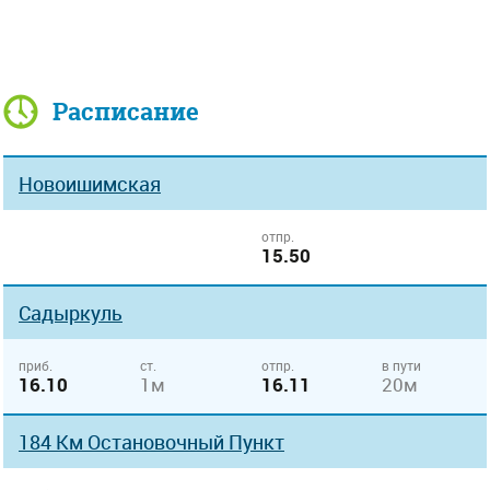
Расписание
Новоишимская
отпр.
15.50
Садыркуль
приб.
ст.
отпр.
в пути
16.10
1м
16.11
20м
184 Км Остановочный Пункт