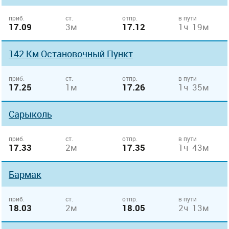
приб.
ст.
отпр.
в пути
17.09
3м
17.12
1ч 19м
142 Км Остановочный Пункт
приб.
ст.
отпр.
в пути
17.25
1м
17.26
1ч 35м
Сарыколь
приб.
ст.
отпр.
в пути
17.33
2м
17.35
1ч 43м
Бармак
приб.
ст.
отпр.
в пути
18.03
2м
18.05
2ч 13м