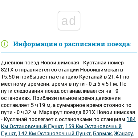
ad
Информация о расписании поезда:
Дневной поезд Новоишимская - Кустанай номер
821Х отправляется со станции Новоишимская в
15.50 и прибывает на станцию Кустанай в 21.41 по
местному времени, время в пути - 0 д 5 ч 51 м. По
пути следования поезд останавливается на 19
остановках. Приблизительное время движения
составляет 5 ч 19 м, а суммарное время стоянок по
пути - 0 ч 32 м. Маршрут поезда 821Х Новоишимская
- Кустанай пролегает c остановками по станциям
184
Км Остановочный Пункт
,
159 Км Остановочный
Пункт
,
142 Км Остановочный Пункт
,
Бармак
,
Жанасу
,