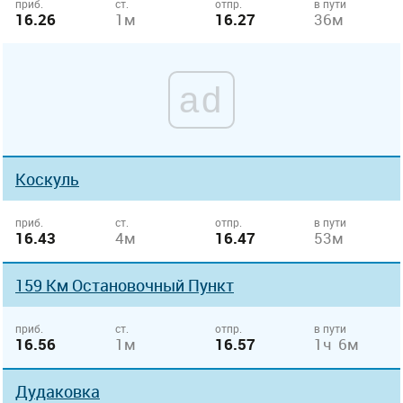
приб.
ст.
отпр.
в пути
16.26
1м
16.27
36м
ad
Коскуль
приб.
ст.
отпр.
в пути
16.43
4м
16.47
53м
159 Км Остановочный Пункт
приб.
ст.
отпр.
в пути
16.56
1м
16.57
1ч 6м
Дудаковка