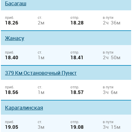
Басагаш
приб.
ст.
отпр.
в пути
18.26
2м
18.28
2ч 36м
Жанасу
приб.
ст.
отпр.
в пути
18.40
1м
18.41
2ч 50м
379 Км Остановочный Пункт
приб.
ст.
отпр.
в пути
18.56
1м
18.57
3ч 6м
Карагалинская
приб.
ст.
отпр.
в пути
19.05
3м
19.08
3ч 15м