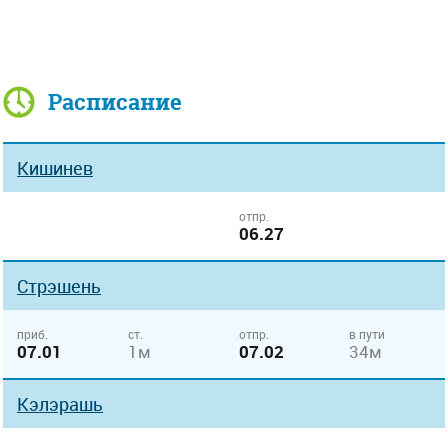
Расписание
Кишинев
отпр.
06.27
Стрэшень
приб.
ст.
отпр.
в пути
07.01
1м
07.02
34м
Кэлэрашь