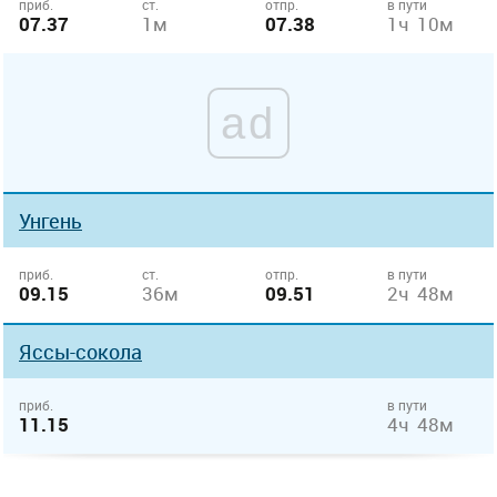
приб.
ст.
отпр.
в пути
07.37
1м
07.38
1ч 10м
ad
Унгень
приб.
ст.
отпр.
в пути
09.15
36м
09.51
2ч 48м
Яссы-сокола
приб.
в пути
11.15
4ч 48м