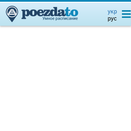
укр
рус