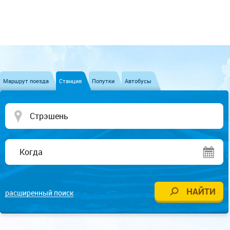
Маршрут поезда
Станция
Попутки
Автобусы
расширенный поиск