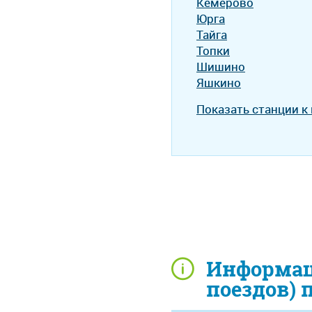
Кемерово
Юрга
Тайга
Топки
Шишино
Яшкино
Показать станции к
Информац
поездов) 