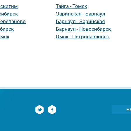
Искитим
Тайга - Томск
сибирск
Заринская - Барнаул
Черепаново
Барнаул - Заринская
ибирск
Барнаул - Новосибирск
Омск
Омск - Петропавловск
Н