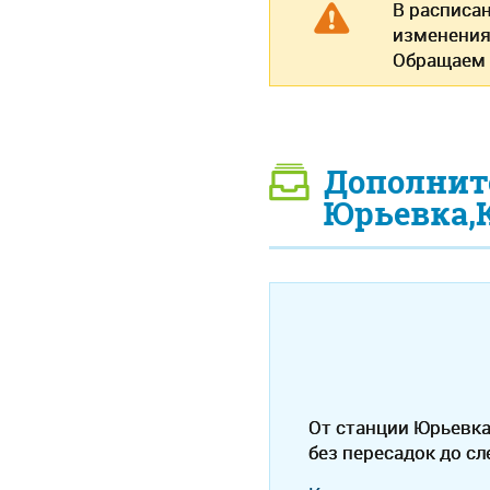
В расписа
изменения
Обращаем 
Дополнит
Юрьевка,К
От станции Юрьевка
без пересадок до с