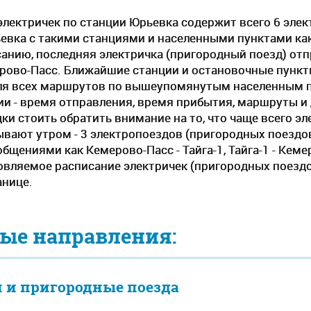
электричек по станции Юрьевка содержит всего 6 элек
евка с такими станциями и населенными пунктами ка
санию, последняя электричка (пригородный поезд) отпр
рово-Пасс. Ближайшие станции и остановочные пункты
ля всех маршрутов по вышеупомянутым населенным п
и - время отправления, время прибытия, маршруты и
ки стоить обратить внимание на то, что чаще всего э
вают утром - 3 электропоездов (пригородных поездов
бщениями как Кемерово-Пасс - Тайга-1, Тайга-1 - Кеме
вляемое расписание электричек (пригородных поездо
анице.
ые направления:
 и пригородные поезда