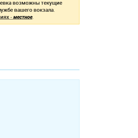
рьевка возможны текущие
ужбе вашего вокзала.
иях -
местное
.