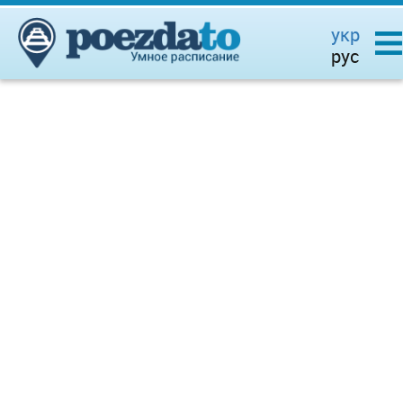
укр
рус