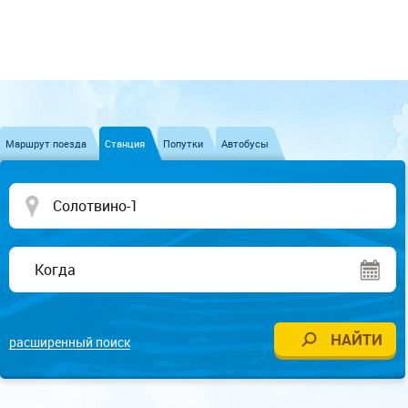
Маршрут поезда
Станция
Попутки
Автобусы
расширенный поиск