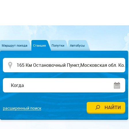
Маршрут поезда
Станция
Попутки
Автобусы
расширенный поиск