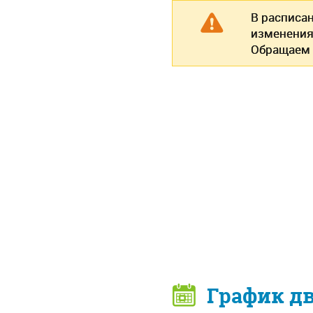
В расписа
изменения
Обращаем 
График д