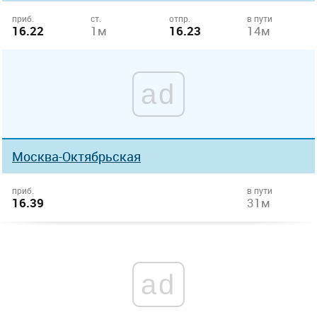
приб.
ст.
отпр.
в пути
16.22
1м
16.23
14м
ad
Москва-Октябрьская
приб.
в пути
16.39
31м
ad