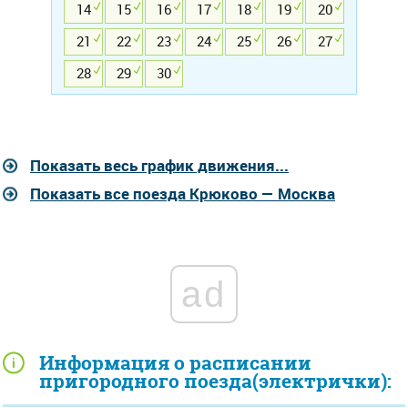
14
15
16
17
18
19
20
21
22
23
24
25
26
27
28
29
30
Показать весь график движения...
Показать все поезда Крюково — Москва
ad
Информация о расписании
пригородного поезда(электрички):