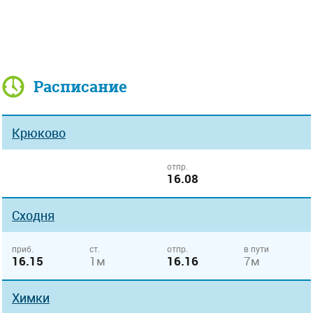
Расписание
Крюково
отпр.
16.08
Сходня
приб.
ст.
отпр.
в пути
16.15
1м
16.16
7м
Химки