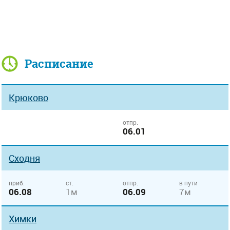
Расписание
Крюково
отпр.
06.01
Сходня
приб.
ст.
отпр.
в пути
06.08
1м
06.09
7м
Химки