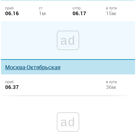
приб.
ст.
отпр.
в пути
06.16
1м
06.17
15м
ad
Москва-Октябрьская
приб.
в пути
06.37
36м
ad