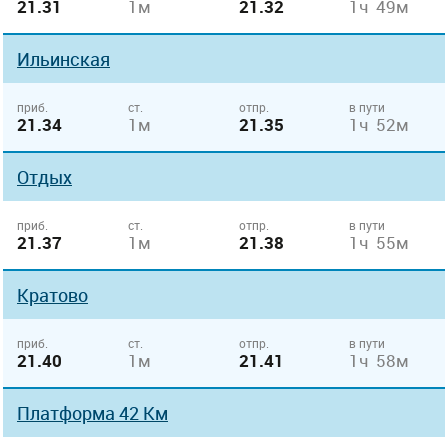
21.31
1м
21.32
1ч 49м
Ильинская
приб.
ст.
отпр.
в пути
21.34
1м
21.35
1ч 52м
Отдых
приб.
ст.
отпр.
в пути
21.37
1м
21.38
1ч 55м
Кратово
приб.
ст.
отпр.
в пути
21.40
1м
21.41
1ч 58м
Платформа 42 Км