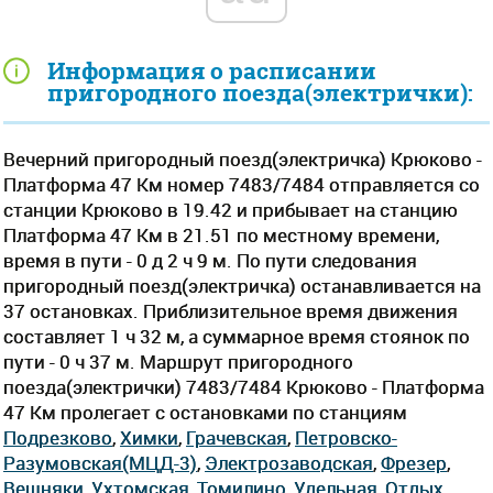
Информация о расписании
пригородного поезда(электрички):
Вечерний пригородный поезд(электричка) Крюково -
Платформа 47 Км номер 7483/7484 отправляется со
станции Крюково в 19.42 и прибывает на станцию
Платформа 47 Км в 21.51 по местному времени,
время в пути - 0 д 2 ч 9 м. По пути следования
пригородный поезд(электричка) останавливается на
37 остановках. Приблизительное время движения
составляет 1 ч 32 м, а суммарное время стоянок по
пути - 0 ч 37 м. Маршрут пригородного
поезда(электрички) 7483/7484 Крюково - Платформа
47 Км пролегает c остановками по станциям
Подрезково
,
Химки
,
Грачевская
,
Петровско-
Разумовская(МЦД-3)
,
Электрозаводская
,
Фрезер
,
Вешняки
,
Ухтомская
,
Томилино
,
Удельная
,
Отдых
,