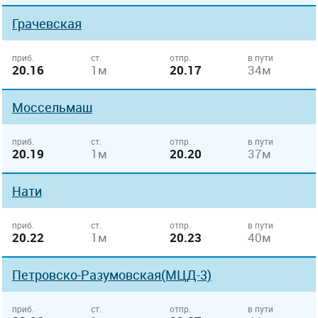
Грачевская
приб.
ст.
отпр.
в пути
20.16
1м
20.17
34м
Моссельмаш
приб.
ст.
отпр.
в пути
20.19
1м
20.20
37м
Нати
приб.
ст.
отпр.
в пути
20.22
1м
20.23
40м
Петровско-Разумовская(МЦД-3)
приб.
ст.
отпр.
в пути