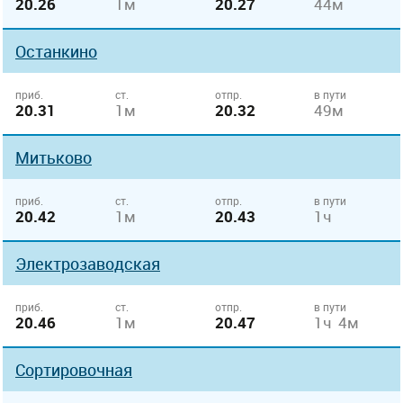
20.26
1м
20.27
44м
Останкино
приб.
ст.
отпр.
в пути
20.31
1м
20.32
49м
Митьково
приб.
ст.
отпр.
в пути
20.42
1м
20.43
1ч
Электрозаводская
приб.
ст.
отпр.
в пути
20.46
1м
20.47
1ч 4м
Сортировочная