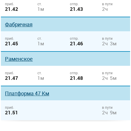
приб.
ст.
отпр.
в пути
21.42
1м
21.43
2ч
Фабричная
приб.
ст.
отпр.
в пути
21.45
1м
21.46
2ч 3м
Раменское
приб.
ст.
отпр.
в пути
21.47
1м
21.48
2ч 5м
Платформа 47 Км
приб.
в пути
21.51
2ч 9м