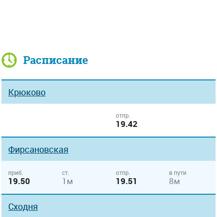
Расписание
Крюково
отпр.
19.42
Фирсановская
приб.
ст.
отпр.
в пути
19.50
1м
19.51
8м
Сходня