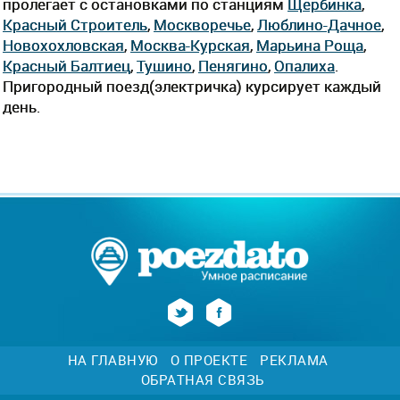
пролегает c остановками по станциям
Щербинка
,
Красный Строитель
,
Москворечье
,
Люблино-Дачное
,
Новохохловская
,
Москва-Курская
,
Марьина Роща
,
Красный Балтиец
,
Тушино
,
Пенягино
,
Опалиха
.
Пригородный поезд(электричка) курсирует каждый
день.
НА ГЛАВНУЮ
О ПРОЕКТЕ
РЕКЛАМА
ОБРАТНАЯ СВЯЗЬ