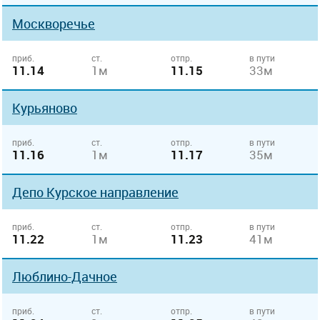
Москворечье
приб.
ст.
отпр.
в пути
11.14
1м
11.15
33м
Курьяново
приб.
ст.
отпр.
в пути
11.16
1м
11.17
35м
Депо Курcкое направление
приб.
ст.
отпр.
в пути
11.22
1м
11.23
41м
Люблино-Дачное
приб.
ст.
отпр.
в пути