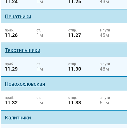
11.24
1м
11.25
43м
Печатники
приб.
ст.
отпр.
в пути
11.26
1м
11.27
45м
Текстильщики
приб.
ст.
отпр.
в пути
11.29
1м
11.30
48м
Новохохловская
приб.
ст.
отпр.
в пути
11.32
1м
11.33
51м
Калитники