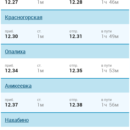
12.27
1м
12.28
1ч 46м
Красногорская
приб.
ст.
отпр.
в пути
12.30
1м
12.31
1ч 49м
Опалиха
приб.
ст.
отпр.
в пути
12.34
1м
12.35
1ч 53м
Аникеевка
приб.
ст.
отпр.
в пути
12.37
1м
12.38
1ч 56м
Нахабино