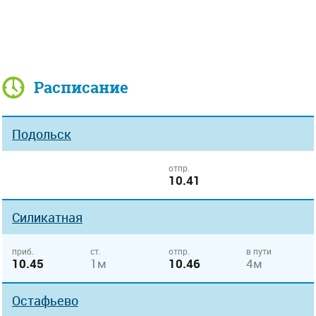
Расписание
Подольск
отпр.
10.41
Силикатная
приб.
ст.
отпр.
в пути
10.45
1м
10.46
4м
Остафьево