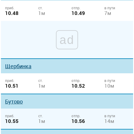
приб.
ст.
отпр.
в пути
10.48
1м
10.49
7м
ad
Щербинка
приб.
ст.
отпр.
в пути
10.51
1м
10.52
10м
Бутово
приб.
ст.
отпр.
в пути
10.55
1м
10.56
14м