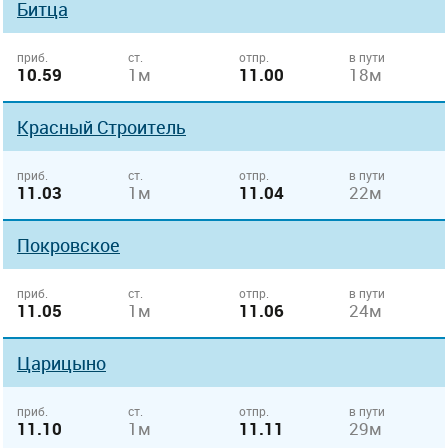
Битца
приб.
ст.
отпр.
в пути
10.59
1м
11.00
18м
Красный Строитель
приб.
ст.
отпр.
в пути
11.03
1м
11.04
22м
Покровское
приб.
ст.
отпр.
в пути
11.05
1м
11.06
24м
Царицыно
приб.
ст.
отпр.
в пути
11.10
1м
11.11
29м