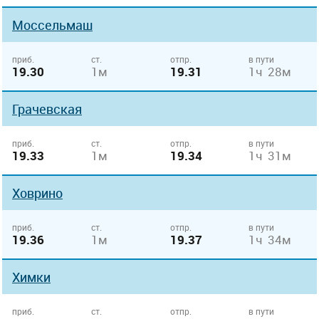
Моссельмаш
приб.
ст.
отпр.
в пути
19.30
1м
19.31
1ч 28м
Грачевская
приб.
ст.
отпр.
в пути
19.33
1м
19.34
1ч 31м
Ховрино
приб.
ст.
отпр.
в пути
19.36
1м
19.37
1ч 34м
Химки
приб.
ст.
отпр.
в пути