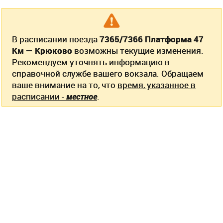
В расписании поезда
7365/7366 Платформа 47
Км — Крюково
возможны текущие изменения.
Рекомендуем уточнять информацию в
справочной службе вашего вокзала. Обращаем
ваше внимание на то, что
время, указанное в
расписании -
местное
.