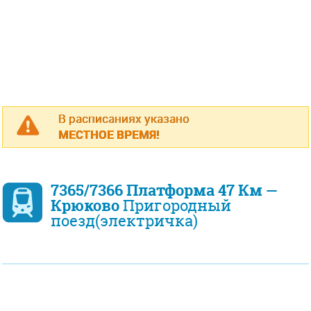
В расписаниях указано
МЕСТНОЕ ВРЕМЯ!
7365/7366 Платформа 47 Км —
Крюково
Пригородный
поезд(электричка)