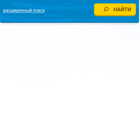
расширенный поиск