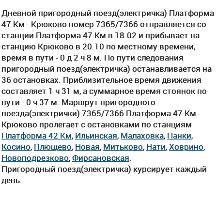
Дневной пригородный поезд(электричка) Платформа
47 Км - Крюково номер 7365/7366 отправляется со
станции Платформа 47 Км в 18.02 и прибывает на
станцию Крюково в 20.10 по местному времени,
время в пути - 0 д 2 ч 8 м. По пути следования
пригородный поезд(электричка) останавливается на
36 остановках. Приблизительное время движения
составляет 1 ч 31 м, а суммарное время стоянок по
пути - 0 ч 37 м. Маршрут пригородного
поезда(электрички) 7365/7366 Платформа 47 Км -
Крюково пролегает c остановками по станциям
Платформа 42 Км
,
Ильинская
,
Малаховка
,
Панки
,
Косино
,
Плющево
,
Новая
,
Митьково
,
Нати
,
Ховрино
,
Новоподрезково
,
Фирсановская
.
Пригородный поезд(электричка) курсирует каждый
день.