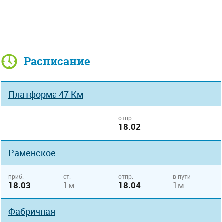
Расписание
Платформа 47 Км
отпр.
18.02
Раменское
приб.
ст.
отпр.
в пути
18.03
1м
18.04
1м
Фабричная