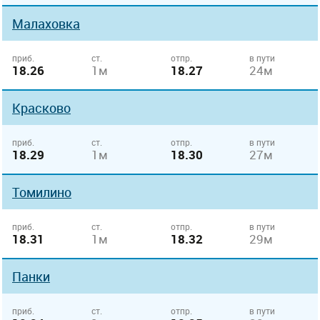
Малаховка
приб.
ст.
отпр.
в пути
18.26
1м
18.27
24м
Красково
приб.
ст.
отпр.
в пути
18.29
1м
18.30
27м
Томилино
приб.
ст.
отпр.
в пути
18.31
1м
18.32
29м
Панки
приб.
ст.
отпр.
в пути