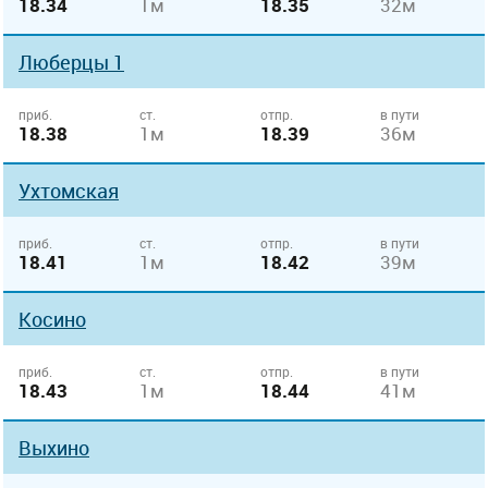
18.34
1м
18.35
32м
Люберцы 1
приб.
ст.
отпр.
в пути
18.38
1м
18.39
36м
Ухтомская
приб.
ст.
отпр.
в пути
18.41
1м
18.42
39м
Косино
приб.
ст.
отпр.
в пути
18.43
1м
18.44
41м
Выхино