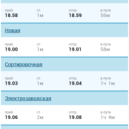
приб.
ст.
отпр.
в пути
18.58
1м
18.59
56м
Новая
приб.
ст.
отпр.
в пути
19.00
1м
19.01
58м
Сортировочная
приб.
ст.
отпр.
в пути
19.03
1м
19.04
1ч 1м
Электрозаводская
приб.
ст.
отпр.
в пути
19.06
2м
19.08
1ч 4м