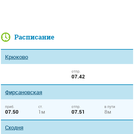
Расписание
Крюково
отпр.
07.42
Фирсановская
приб.
ст.
отпр.
в пути
07.50
1м
07.51
8м
Сходня