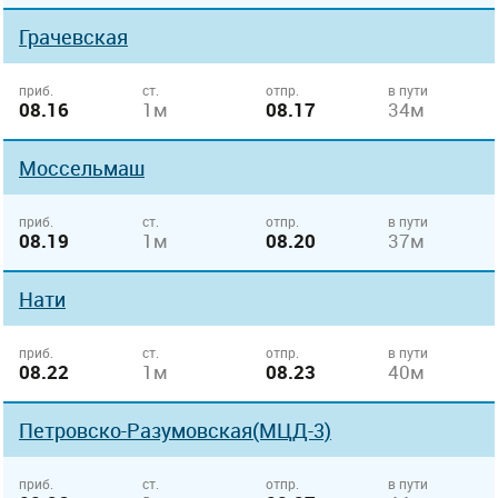
Грачевская
приб.
ст.
отпр.
в пути
08.16
1м
08.17
34м
Моссельмаш
приб.
ст.
отпр.
в пути
08.19
1м
08.20
37м
Нати
приб.
ст.
отпр.
в пути
08.22
1м
08.23
40м
Петровско-Разумовская(МЦД-3)
приб.
ст.
отпр.
в пути