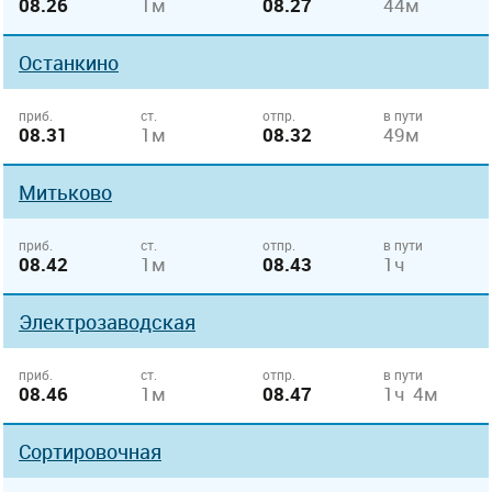
08.26
1м
08.27
44м
Останкино
приб.
ст.
отпр.
в пути
08.31
1м
08.32
49м
Митьково
приб.
ст.
отпр.
в пути
08.42
1м
08.43
1ч
Электрозаводская
приб.
ст.
отпр.
в пути
08.46
1м
08.47
1ч 4м
Сортировочная