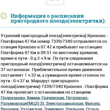
Информация о расписании
пригородного поезда(электрички):
Утренний пригородный поезд(электричка) Крюково -
Платформа 47 Км номер 7339/7340 отправляется со
станции Крюково в 07.42 и прибывает на станцию
Платформа 47 Км в 09.51 по местному времени,
время в пути - 0 д 2 ч 9 м. По пути следования
пригородный поезд(электричка) останавливается на
37 остановках. Приблизительное время движения
составляет 1 ч 32 м, а суммарное время стоянок по
пути - 0 ч 37 м. Маршрут пригородного
поезда(электрички) 7339/7340 Крюково - Платформа
47 Км пролегает c остановками по станциям
Подрезково
,
Химки
,
Грачевская
,
Петровско-
Разумовская(МЦД-3)
,
Электрозаводская
,
Фрезер
,
Вешняки
,
Ухтомская
,
Томилино
,
Удельная
,
Отдых
,