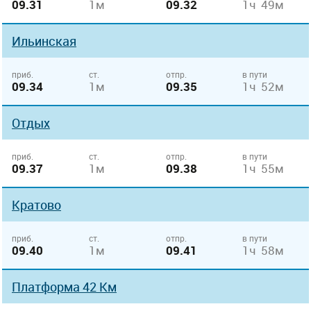
09.31
1м
09.32
1ч 49м
Ильинская
приб.
ст.
отпр.
в пути
09.34
1м
09.35
1ч 52м
Отдых
приб.
ст.
отпр.
в пути
09.37
1м
09.38
1ч 55м
Кратово
приб.
ст.
отпр.
в пути
09.40
1м
09.41
1ч 58м
Платформа 42 Км