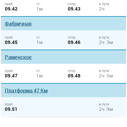
приб.
ст.
отпр.
в пути
09.42
1м
09.43
2ч
Фабричная
приб.
ст.
отпр.
в пути
09.45
1м
09.46
2ч 3м
Раменское
приб.
ст.
отпр.
в пути
09.47
1м
09.48
2ч 5м
Платформа 47 Км
приб.
в пути
09.51
2ч 9м