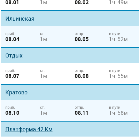
08.01
1м
08.02
1ч 49м
Ильинская
приб.
ст.
отпр.
в пути
08.04
1м
08.05
1ч 52м
Отдых
приб.
ст.
отпр.
в пути
08.07
1м
08.08
1ч 55м
Кратово
приб.
ст.
отпр.
в пути
08.10
1м
08.11
1ч 58м
Платформа 42 Км