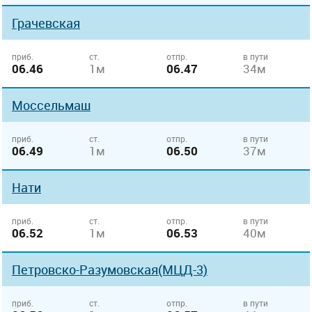
Грачевская
приб.
ст.
отпр.
в пути
06.46
1м
06.47
34м
Моссельмаш
приб.
ст.
отпр.
в пути
06.49
1м
06.50
37м
Нати
приб.
ст.
отпр.
в пути
06.52
1м
06.53
40м
Петровско-Разумовская(МЦД-3)
приб.
ст.
отпр.
в пути