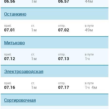
06.56
1м
06.57
44м
Останкино
приб.
ст.
отпр.
в пути
07.01
1м
07.02
49м
Митьково
приб.
ст.
отпр.
в пути
07.12
1м
07.13
1ч
Электрозаводская
приб.
ст.
отпр.
в пути
07.16
1м
07.17
1ч 4м
Сортировочная