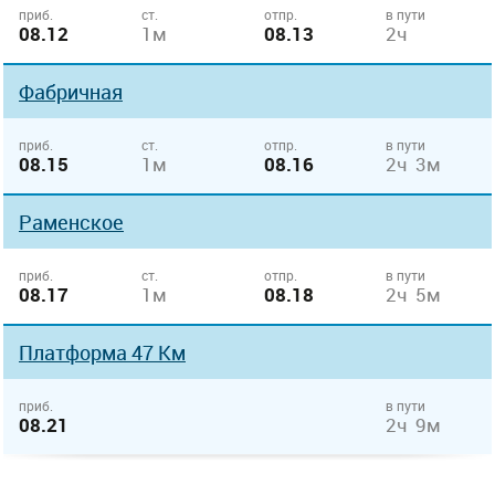
приб.
ст.
отпр.
в пути
08.12
1м
08.13
2ч
Фабричная
приб.
ст.
отпр.
в пути
08.15
1м
08.16
2ч 3м
Раменское
приб.
ст.
отпр.
в пути
08.17
1м
08.18
2ч 5м
Платформа 47 Км
приб.
в пути
08.21
2ч 9м