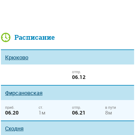
Расписание
Крюково
отпр.
06.12
Фирсановская
приб.
ст.
отпр.
в пути
06.20
1м
06.21
8м
Сходня