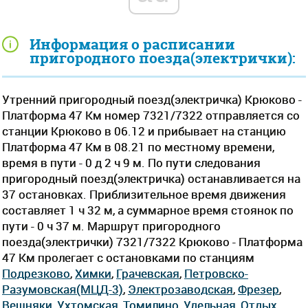
Информация о расписании
пригородного поезда(электрички):
Утренний пригородный поезд(электричка) Крюково -
Платформа 47 Км номер 7321/7322 отправляется со
станции Крюково в 06.12 и прибывает на станцию
Платформа 47 Км в 08.21 по местному времени,
время в пути - 0 д 2 ч 9 м. По пути следования
пригородный поезд(электричка) останавливается на
37 остановках. Приблизительное время движения
составляет 1 ч 32 м, а суммарное время стоянок по
пути - 0 ч 37 м. Маршрут пригородного
поезда(электрички) 7321/7322 Крюково - Платформа
47 Км пролегает c остановками по станциям
Подрезково
,
Химки
,
Грачевская
,
Петровско-
Разумовская(МЦД-3)
,
Электрозаводская
,
Фрезер
,
Вешняки
,
Ухтомская
,
Томилино
,
Удельная
,
Отдых
,