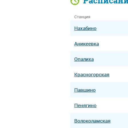
Расписан
Станция
Нахабино
Аникеевка
Опалиха
Красногорская
Павшино
Пенягино
Волоколамская