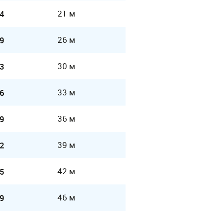
21 м
4
26 м
9
30 м
3
33 м
6
36 м
9
39 м
2
42 м
5
46 м
9