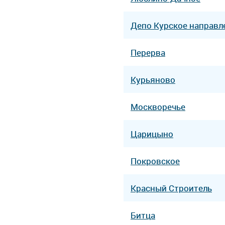
Депо Курcкое направл
Перерва
Курьяново
Москворечье
Царицыно
Покровское
Красный Строитель
Битца