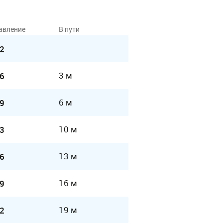
авление
В пути
2
3 м
6
6 м
9
10 м
3
13 м
6
16 м
9
19 м
2