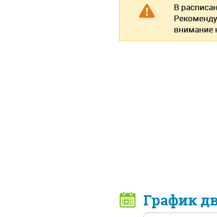
В расписа
Рекоменду
внимание н
График д