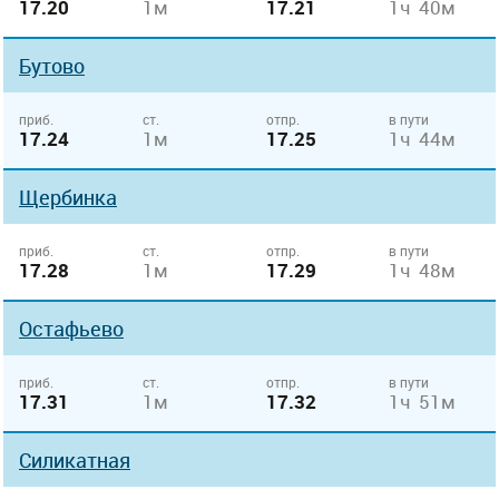
17.20
1м
17.21
1ч 40м
Бутово
приб.
ст.
отпр.
в пути
17.24
1м
17.25
1ч 44м
Щербинка
приб.
ст.
отпр.
в пути
17.28
1м
17.29
1ч 48м
Остафьево
приб.
ст.
отпр.
в пути
17.31
1м
17.32
1ч 51м
Силикатная