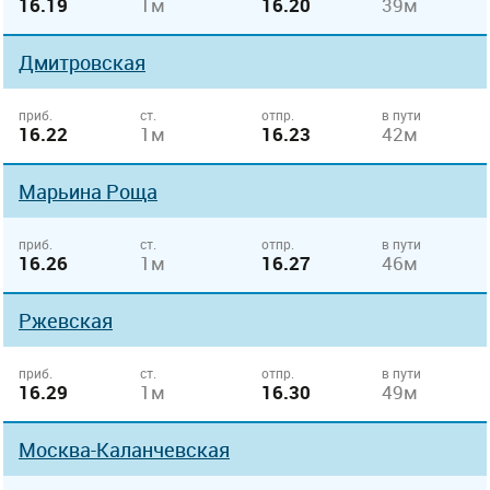
16.19
1м
16.20
39м
Дмитровская
приб.
ст.
отпр.
в пути
16.22
1м
16.23
42м
Марьина Роща
приб.
ст.
отпр.
в пути
16.26
1м
16.27
46м
Ржевская
приб.
ст.
отпр.
в пути
16.29
1м
16.30
49м
Москва-Каланчевская