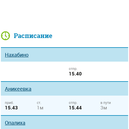
Расписание
Нахабино
отпр.
15.40
Аникеевка
приб.
ст.
отпр.
в пути
15.43
1м
15.44
3м
Опалиха