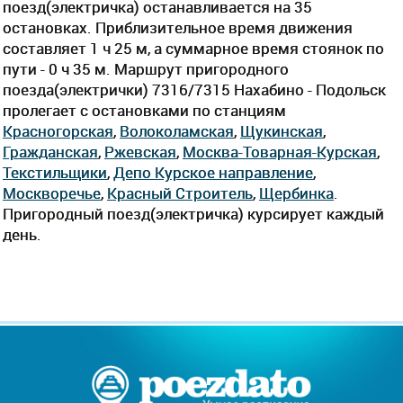
поезд(электричка) останавливается на 35
остановках. Приблизительное время движения
составляет 1 ч 25 м, а суммарное время стоянок по
пути - 0 ч 35 м. Маршрут пригородного
поезда(электрички) 7316/7315 Нахабино - Подольск
пролегает c остановками по станциям
Красногорская
,
Волоколамская
,
Щукинская
,
Гражданская
,
Ржевская
,
Москва-Товарная-Курская
,
Текстильщики
,
Депо Курcкое направление
,
Москворечье
,
Красный Строитель
,
Щербинка
.
Пригородный поезд(электричка) курсирует каждый
день.