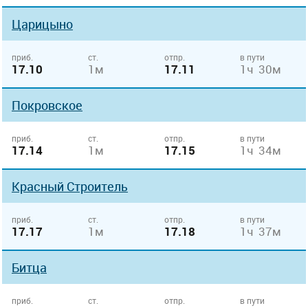
Царицыно
приб.
ст.
отпр.
в пути
17.10
1м
17.11
1ч 30м
Покровское
приб.
ст.
отпр.
в пути
17.14
1м
17.15
1ч 34м
Красный Строитель
приб.
ст.
отпр.
в пути
17.17
1м
17.18
1ч 37м
Битца
приб.
ст.
отпр.
в пути