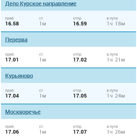
Депо Курcкое направление
приб.
ст.
отпр.
в пути
16.58
1м
16.59
1ч 18м
Перерва
приб.
ст.
отпр.
в пути
17.01
1м
17.02
1ч 21м
Курьяново
приб.
ст.
отпр.
в пути
17.04
1м
17.05
1ч 24м
Москворечье
приб.
ст.
отпр.
в пути
17.06
1м
17.07
1ч 26м